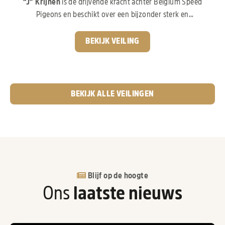
“J” Krijnen
is de drijvende kracht achter Belgium Speed
Pigeons en beschikt over een bijzonder sterk en
waardevol kweekhok, opgebouwd met duiven uit de
absolute top van Nederland en België. De basis van zijn
BEKIJK VEILING
kolonie ligt bij
Gebr. Leideman,
met de wereldberoemde
lijnen van
“Goed Grijs”, “Crack 19” en “Eva”,
een
topdochter van
“Goed Grijs”
die zich inmiddels zelf ook
ruimschoots heeft bewezen. Daarnaast werd er gericht
BEKIJK ALLE VEILINGEN
geïnvesteerd in het beste van liefhebbers zoals
G. & S.
Verkerk, Hans & Evert Jan Eijerkamp, Jan Hooymans
en J. & F. Hendriks.
Kort samengevat: een sterk
opgebouwde kolonie met bewezen lijnen, waar
kwaliteit en prestaties centraal staan.
Blijf op de hoogte
Ons
laatste nieuws