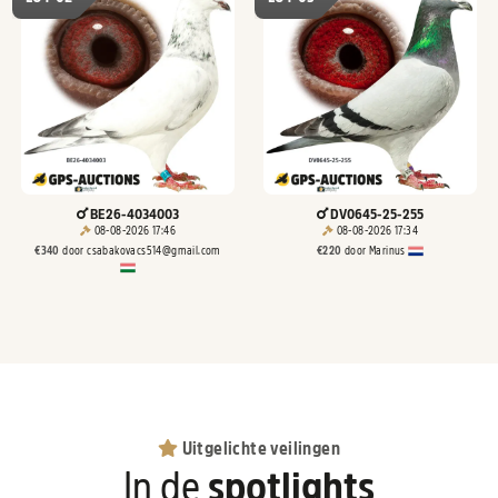
BE26-4034003
DV0645-25-255
08-08-2026 17:46
08-08-2026 17:34
€
340
door
csabakovacs514@gmail.com
€
220
door
Marinus
Uitgelichte veilingen
In de
spotlights