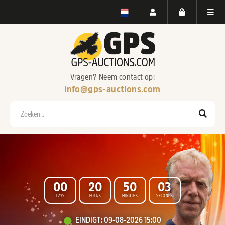
Vragen? Neem contact op:
info@gps-auctions.com
Zoeken
0
0
2
0
5
0
0
1
DAYS
HOURS
MINUTES
SECONDS
WELKOM BIJ
EINDIGT
:
09-08-2026 15:00