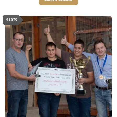
SG Steffl
en het bekende soort van
Ad Schaerlaeckens.
Een degelijke collectie met betrouwbare
afstamming, interessant voor liefhebbers die gericht
9
LOTS
willen versterken.