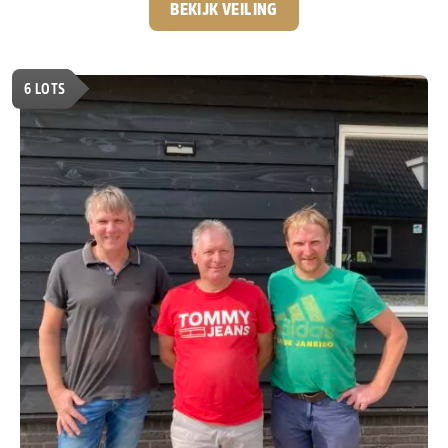
fondklassiekers, waarbij vooral de vlucht
Barcelona
een
BEKIJK VEILING
bijzondere plaats inneemt. Ook dit seizoen liet Jelle
opnieuw zijn uitzonderlijke klasse zien op de
internationale vlucht Barcelona
. Tegen ruim
5.000
6
LOTS
Nederlandse duiven
zette hij een indrukwekkende serie
kopprijzen neer en bewees hij opnieuw waarom zijn
kolonie tot de allerbeste van de wereld behoort. 2-4-5-8-
13-14-29-35-43-48-83-87-100-etc. Nat. Barcelona 5.000+
duiven
In deze Jelle Jellema Collection krijgt u de
kans om rechtstreeks te investeren in duiven uit het
allerbeste van zijn kolonie.