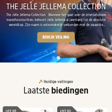
GPS-AUCTIONS
THE JELLE JELLEMA COLLECTION
Het online veilinghuis gewijd aan de duivensport! Al meer dan 10 jaar
gespecialiseerd in de verkoop van race duiven van de hoogste kwaliteit.
The Jelle Jellema Collection Wanneer het gaat over de internationale
marathonvluchten, behoort Jelle Jellema al jarenlang tot de absolute
wereldtop. Zijn naam is onlosmakelijk verbonden met de zwaarste
INFORMATIE
VEILINGEN
fondklassiekers, waarbij vooral de vlucht Barcelona een bijzondere
plaats inneemt. Ook dit seizoen liet Jelle opnieuw zijn uitzonderlijke
BEKIJK VEILING
klasse zien op de internationale...
Huidige veilingen
Laatste
biedingen
LOT 02
LOT 03