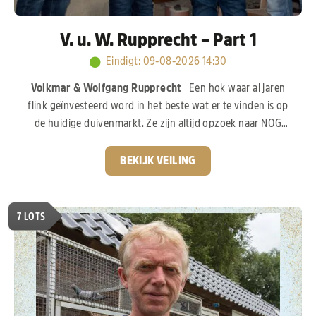
V. u. W. Rupprecht – Part 1
Eindigt
:
09-08-2026 14:30
Volkmar & Wolfgang Rupprecht
Een hok waar al jaren
flink geïnvesteerd word in het beste wat er te vinden is op
de huidige duivenmarkt. Ze zijn altijd opzoek naar NOG
beter en vooral geïnteresseerd in de Belgische en
Nederlandse duif. Bij verschillende tophokken zijn ze
BEKIJK VEILING
reeds geweest en hebben daar flink geïnvesteerd en u
kunt daar de vruchten van plukken. Zo zitten er kinderen
van de volgende top duiven: "
Sagan”, “Best Kittel”,
7
LOTS
“Porsche”, “Kittel”, “Junior”, “Daniel”, “Best Kittel
II”,
etc. en nazaten uit het beste van o.a.
Gebr. Leideman
"Goed Grijs"
en ga zo maar door.
Hier een mooi
aanbod voor de liefhebbers, die van het programma
werk houden.