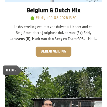
Belgium & Dutch Mix
Eindigt
:
09-08-2026 13:30
In deze veiling een mix van duiven uit Nederland en
België met daarbij originele duiven van:
(3x)
Eddy
Janssens (B)
,
Mark van den Berg
en
Team GPS.
Met in
de veiling een zoon uit
"Jelke",
1. NPO Bourges 5.856 d x
"De Super 532"
, 1. Sezanne 2.507 d, 5. NPO Reims 3.861
BEKIJK VEILING
d, 7. NPO Orleans 4.497 d, 9. NPO Troyes 1.674 d, 9. Nat.
Asduif Allround "De Allerbeste". Een top aanbod van
gekende hokken.
11
LOTS