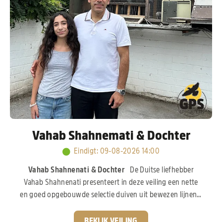
Vahab Shahnemati & Dochter
Eindigt
:
09-08-2026 14:00
Vahab Shahnenati & Dochter
De Duitse liefhebber
Vahab Shahnenati presenteert in deze veiling een nette
en goed opgebouwde selectie duiven uit bewezen lijnen.
De basis bestaat uit onder andere de lijn van
“Di Caprio”
van Leo Heremans
, aangevuld met meerdere duiven van
BEKIJK VEILING