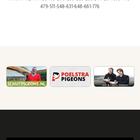
479-511-548-631-648-661-776