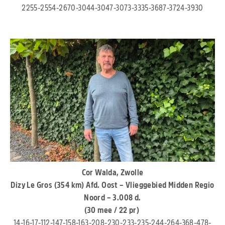
2255-2554-2670-3044-3047-3073-3335-3687-3724-3930
Cor Walda, Zwolle
Dizy Le Gros (354 km) Afd. Oost – Vlieggebied Midden Regio
Noord – 3.008 d.
(30 mee / 22 pr)
14-16-17-112-147-158-163-208-230-233-235-244-264-368-478-