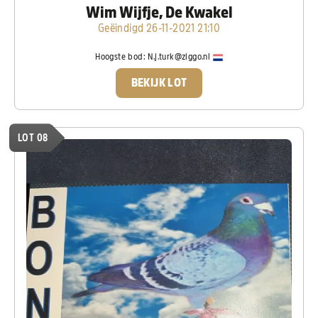
Wim Wijfje, De Kwakel
Geëindigd 26-11-2021 21:10
Hoogste bod:
N.j.turk@ziggo.nl
BEKIJK LOT
LOT 08