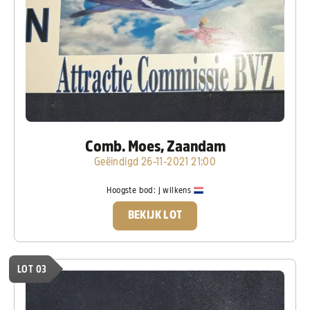
Comb. Moes, Zaandam
Geëindigd 26-11-2021 21:00
Hoogste bod:
j wilkens
BEKIJK LOT
LOT 03