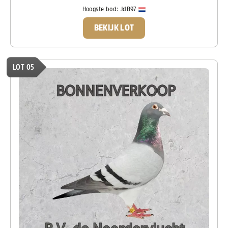
Hoogste bod:
JdB97
BEKIJK LOT
LOT 05