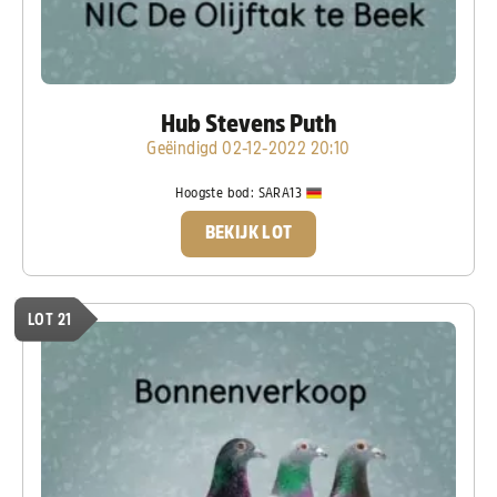
Hub Stevens Puth
Geëindigd 02-12-2022 20:10
Hoogste bod:
SARA13
BEKIJK LOT
LOT 21