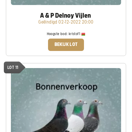
A & P Delnoy Vijlen
Geëindigd 02-12-2022 20:00
Hoogste bod:
kristof1
BEKIJK LOT
LOT 11