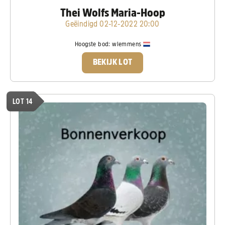
Thei Wolfs Maria-Hoop
Geëindigd 02-12-2022 20:00
Hoogste bod:
wlemmens
BEKIJK LOT
LOT 14