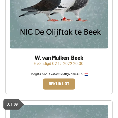
W. van Mulken Beek
Geëindigd 02-12-2022 20:00
Hoogste bod:
fPeters1950@kpnmail.nl
BEKIJK LOT
LOT 09