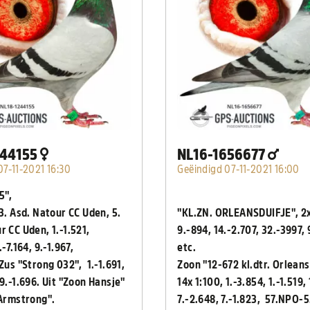
244155
NL16-1656677
07-11-2021 16:30
Geëindigd 07-11-2021 16:00
5",
3. Asd. Natour CC Uden,
5.
"KL.ZN. ORLEANSDUIFJE", 2x
r CC Uden, 1.-1.521,
9.-894, 14.-2.707, 32.-3997, 
.-7.164, 9.-1.967,
etc.
Zus "Strong 032", 1.-1.691,
Zoon "12-672 kl.dtr. Orleans
59.-1.696. Uit "Zoon Hansje"
14x 1:100, 1.-3.854, 1.-1.519,
 Armstrong".
7.-2.648, 7.-1.823, 57.NPO-5