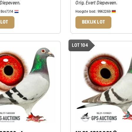
t Diepeveen.
Orig. Evert Diepeveen.
:
Bos7314
Hoogste bod:
9962269
 LOT
BEKIJK LOT
LOT 104