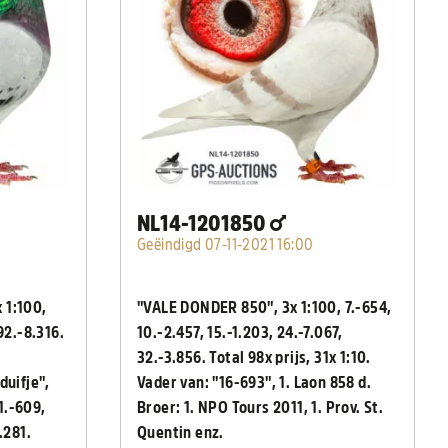
NL14-1201850
Geëindigd 07-11-2021 16:00
 1:100,
"VALE DONDER 850", 3x 1:100, 7.-654,
92.-8.316.
10.-2.457, 15.-1.203, 24.-7.067,
32.-3.856. Total 98x prijs, 31x 1:10.
duifje",
Vader van: "16-693", 1. Laon 858 d.
 1.-609,
Broer: 1. NPO Tours 2011, 1. Prov. St.
.281.
Quentin enz.