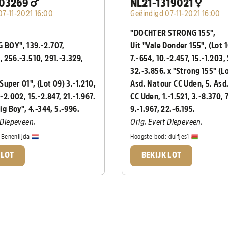
403269
NL21-1319021
07-11-2021 16:00
Geëindigd 07-11-2021 16:00
"DOCHTER STRONG 155",
 BOY", 139.-2.707,
Uit "Vale Donder 155", (Lot 
, 256.-3.510, 291.-3.329,
7.-654, 10.-2.457, 15.-1.203,
.
32.-3.856. x "Strong 155" (Lo
 Super 01", (Lot 09) 3.-1.210,
Asd. Natour CC Uden, 5. Asd
.-2.002, 15.-2.847, 21.-1.967.
CC Uden, 1.-1.521, 3.-8.370, 7
Big Boy", 4.-344, 5.-996.
9.-1.967, 22.-6.195.
t Diepeveen.
Orig. Evert Diepeveen.
:
Benenlijda
Hoogste bod:
duifjes1
 LOT
BEKIJK LOT