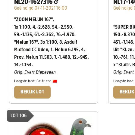
NL20-1627316
NL17-1
Geëindigd 07-11-2021 16:00
Geëindigd 
"ZOON MELUN 167",
1x 1:100, 4.-2.628, 54.-2.550,
"SUPER BIG
59.-1.135, 61.-2.362, 76.-1.970.
150.-8.370
"Melun 167", 3x 1:100,
8. Asduif
451.-7.146
Midfond CC Uden, 1. Melun 6.195, 4.
Uit "Kl.zn.
Prov. Melun 11.563, 7.-1.468, 12.-945,
10.-761, 11
14.-1.154.
x "Kl.dtr. 
Orig. Evert Diepeveen.
Orig. Ever
Hoogste bod:
Be-friend
Hoogste bod
BEKIJK LOT
BEKIJK
LOT 106