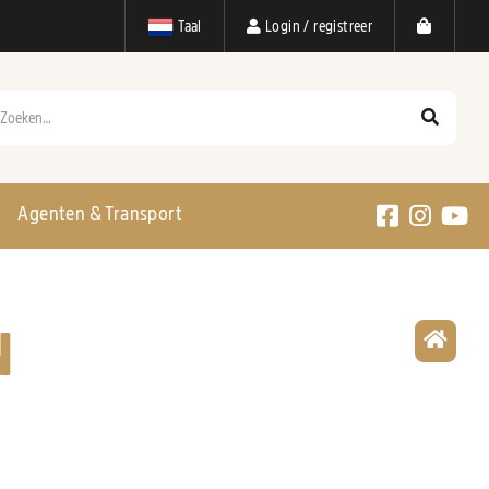
Taal
Login / registreer
eken
Agenten & Transport
N
Over