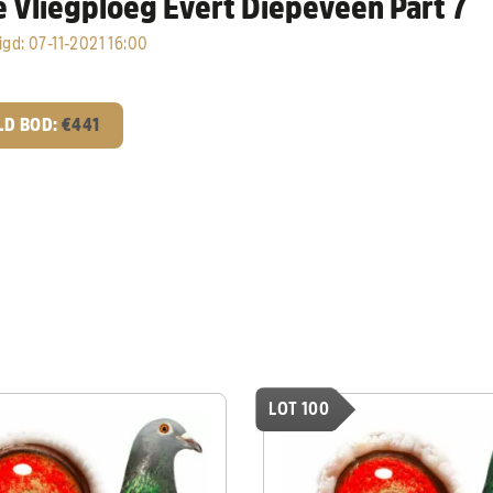
e Vliegploeg Evert Diepeveen Part 7
igd
:
07-11-2021 16:00
LD BOD:
€
441
LOT 100