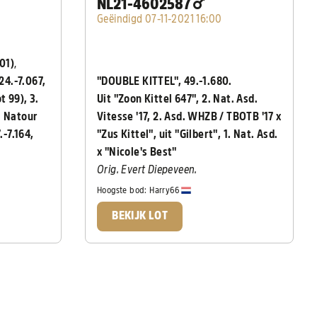
NL21-4602587
Geëindigd 07-11-2021 16:00
101)
,
 24.-7.067,
"DOUBLE KITTEL", 49.-1.680.
t 99), 3.
Uit "Zoon Kittel 647", 2. Nat. Asd.
. Natour
Vitesse '17, 2. Asd. WHZB / TBOTB '17 x
.-7.164,
"Zus Kittel", uit "Gilbert", 1. Nat. Asd.
x "Nicole's Best"
Orig. Evert Diepeveen.
Hoogste bod:
Harry66
BEKIJK LOT