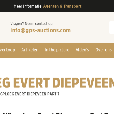
Meer informatie:
Agenten & Transport
Vragen? Neem contact op:
Zo
info@gps-auctions.com
verkoop
Artikelen
In the picture
Video’s
Over ons
EG EVERT DIEPEVEE
EGPLOEG EVERT DIEPEVEEN PART 7