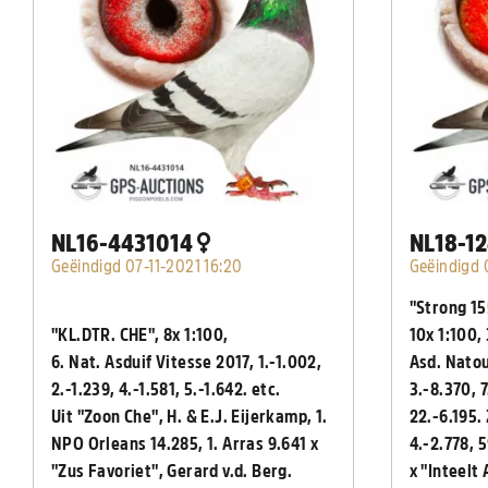
NL16-4431014
NL18-1
Geëindigd 07-11-2021 16:20
Geëindigd 
"Strong 15
"KL.DTR. CHE", 8x 1:100,
10x 1:100,
6. Nat. Asduif Vitesse 2017, 1.-1.002,
Asd. Natou
2.-1.239, 4.-1.581, 5.-1.642. etc.
3.-8.370, 7
Uit "Zoon Che", H. & E.J. Eijerkamp, 1.
22.-6.195.
NPO Orleans 14.285, 1. Arras 9.641 x
4.-2.778, 
"Zus Favoriet", Gerard v.d. Berg.
x "Inteelt