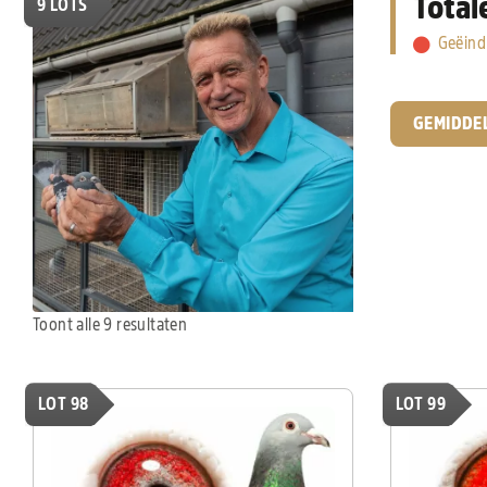
Total
9
LOTS
Geëind
GEMIDDE
Toont alle 9 resultaten
LOT 98
LOT 99