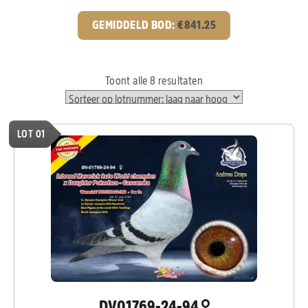
GEMIDDELD BOD:
€
841.25
Toont alle 8 resultaten
LOT 01
DV01769-24-94