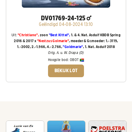
DV01769-24-125
Geëindigd 04-08-2024 13:10
Uit:
"Christiano",
zoon
"Best Kittel",
1. & 4. Nat. Asduif KBDB Spring
2016 & 2017 x
"Nestzus Golmarie"
, moeder & Gr.moeder: 1.-3119,
1.-2002, 2.-1.966, 4.-2.766,
"Goldmarie"
, 1. Nat. Asduif 2018
Orig. A. u. W. Drapa (D)
Hoogste bod:
OBOT
BEKIJK LOT