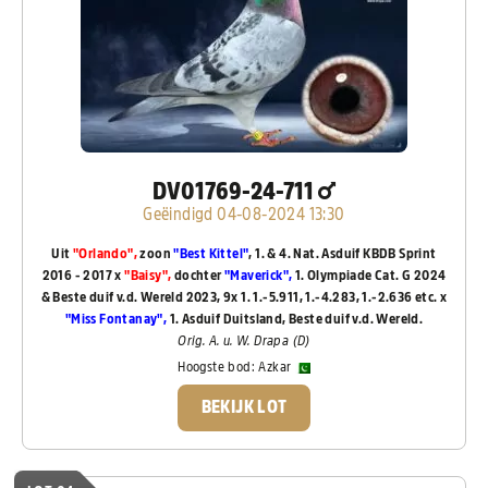
DV01769-24-711
Geëindigd 04-08-2024 13:30
Uit
"Orlando",
zoon
"Best Kittel"
, 1. & 4. Nat. Asduif KBDB Sprint
2016 - 2017 x
"Baisy",
dochter
"Maverick",
1. Olympiade Cat. G 2024
& Beste duif v.d. Wereld 2023, 9x 1. 1.-5.911, 1.-4.283, 1.-2.636 etc. x
"Miss Fontanay",
1. Asduif Duitsland, Beste duif v.d. Wereld.
Orig. A. u. W. Drapa (D)
Hoogste bod:
Azkar
BEKIJK LOT