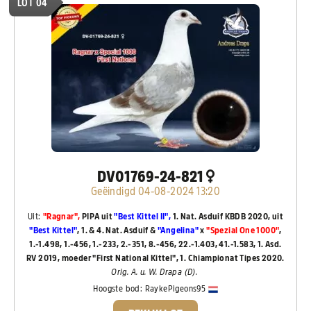
LOT 04
DV01769-24-821
Geëindigd 04-08-2024 13:20
Uit:
"Ragnar",
PIPA uit
"Best Kittel II",
1. Nat. Asduif KBDB 2020, uit
"Best Kittel"
, 1. & 4. Nat. Asduif &
"Angelina"
x
"Spezial One 1000"
,
1.-1.498, 1.-456, 1.-233, 2.-351, 8.-456, 22.-1.403, 41.-1.583, 1. Asd.
RV 2019, moeder "First National Kittel", 1. Chiampionat Tipes 2020.
Orig. A. u. W. Drapa (D).
Hoogste bod:
RaykePigeons95