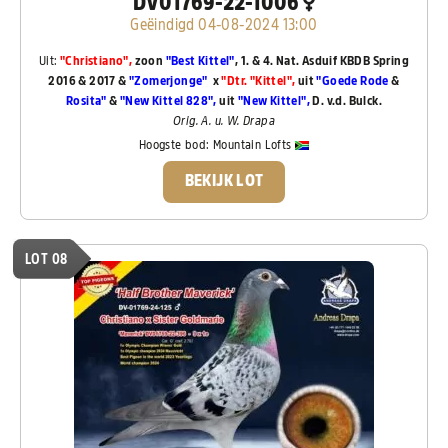
DV01769-22-1006
Geëindigd 04-08-2024 13:00
Uit:
"Christiano",
zoon
"Best Kittel"
, 1. & 4. Nat. Asduif KBDB Spring
2016 & 2017 &
"Zomerjonge"
x
"Dtr. "Kittel",
uit
"Goede Rode
&
Rosita"
&
"New Kittel 828",
uit
"New Kittel",
D. v.d. Bulck.
Orig. A. u. W. Drapa
Hoogste bod:
Mountain Lofts
BEKIJK LOT
LOT 08