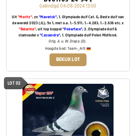
Geëindigd 04-08-2024 13:00
Uit
"Moritz",
zn
"Maverick"
, 1. Olympiade duif Cat. G, Beste duif van
de wereld 2023 (JL), 9x 1, met o.a. 1.-5.911, 1.-4.283, 1.-2.636 etc. x
"Balarina"
, uit top koppel
"Pokerface",
2. Olympiade duif &
stamvader x
"Cassandra"
, 1. Olympiade duif Polen Midfond.
Orig. A. u. W. Drapa (D).
Hoogste bod:
Team-_Arti
BEKIJK LOT
LOT 02