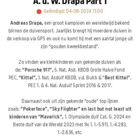
A. u. W. Drapa Part 1
Geëindigd
:
04-08-2024 13:00
Andreas Drapa,
een groot kampioen en wereldwijd bekend
binnen de duivensport. Jaarlijks brengt hij meerdere duiven in
de verkoop via GPS en ook nu komt hij met een aantal jonge uit
zijn “gouden kweekbestand”.
Zo vinden we kleinkinderen van gekende duiven als
de;
“Porsche 911”,
5. Nat. Asd. KBDB Grote Halve Fond
PEC,
“Kittel”,
1. Nat. Asduif KBDB, v.d. Bulck & “
Best Kittel”
,
PEC 1. & 4. Nat. Asduif Sprint 2016 & 2017.
Daarnaast ook uit zijn gekende “oude” top lijnen
zoals:
“Pokerface”, “Sky Fiighter” en last but not least uit
kinderen van “Maverick”,
1. Olympiade duif Cat. G. 2024 en
Beste duif van de Wereld 2023 met 9x 1. 1.-5.911, 1.-4.283,
1.-2.636, etc.