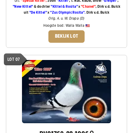
Uit:
"Special Kittel",
zoon
"Kittel"
, 1. Nat. KBDB, broer
"Greipel"
,
"New Kittel"
& dochter
"Kittel & Rosita"
x
"Chanel"
, Dirk v.d. Bulck
uit
"De Kittel"
x
"Zus Olympic Rosita".
Dirk v.d. Bulck
Orig. A. u. W. Drapa (D)
Hoogste bod:
Walla Walla
BEKIJK LOT
LOT 07