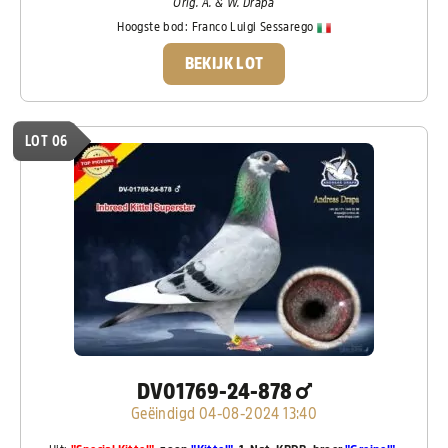
Orig. A. & W. Drapa
Hoogste bod:
Franco Luigi Sessarego
BEKIJK LOT
LOT 06
DV01769-24-878
Geëindigd 04-08-2024 13:40