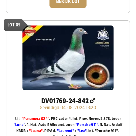
BEKIJK LOT
LOT 05
DV01769-24-842
Geëindigd 04-08-2024 13:20
Uit:
"Panamera 024"
, PEC vader 4. Int. Prov. Nevers 5.878, broer
"Luna"
, 1. Nat. Asduif Allround, zoon
"Porsche 911",
5. Nat. Asduif
KBDB x
"Launa"
,
PIPA d.
"Laurend"
x
"Lea"
, int. "Porsche 911".