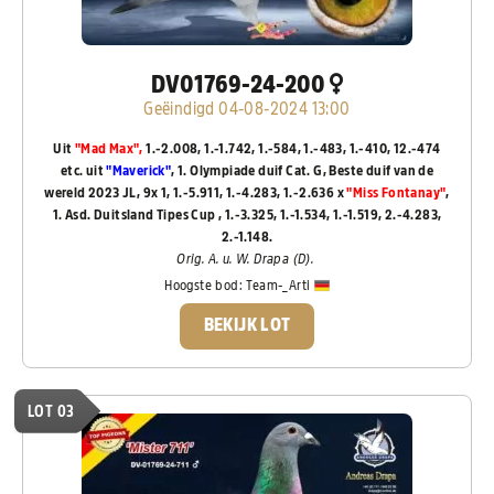
DV01769-24-200
Geëindigd 04-08-2024 13:00
Uit
"Mad Max",
1.-2.008, 1.-1.742, 1.-584, 1.-483, 1.-410, 12.-474
etc. uit
"Maverick"
, 1. Olympiade duif Cat. G, Beste duif van de
wereld 2023 JL, 9x 1, 1.-5.911, 1.-4.283, 1.-2.636 x
"Miss Fontanay"
,
1. Asd. Duitsland Tipes Cup , 1.-3.325, 1.-1.534, 1.-1.519, 2.-4.283,
2.-1.148.
Orig. A. u. W. Drapa (D).
Hoogste bod:
Team-_Arti
BEKIJK LOT
LOT 03