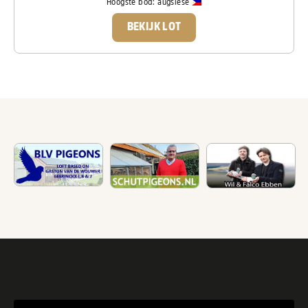
Hoogste bod:
augsiese
BEKIJK LOT