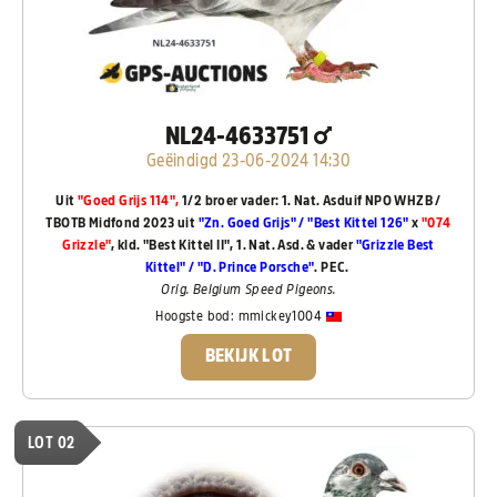
NL24-4633751
Geëindigd 23-06-2024 14:30
Uit
"Goed Grijs 114",
1/2 broer vader: 1. Nat. Asduif NPO WHZB /
TBOTB Midfond 2023 uit
"Zn. Goed Grijs" / "Best Kittel 126"
x
"074
Grizzle"
, kld. "Best Kittel II", 1. Nat. Asd. & vader
"Grizzle Best
Kittel" / "D. Prince Porsche"
. PEC.
Orig. Belgium Speed Pigeons.
Hoogste bod:
mmickey1004
BEKIJK LOT
LOT 02