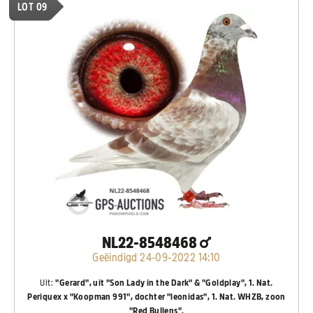
LOT 09
NL22-8548468
Geëindigd 24-09-2022 14:10
Uit:
"Gerard", uit "Son Lady in the Dark" & "Goldplay", 1. Nat.
Periquex x "Koopman 991", dochter "leonidas", 1. Nat. WHZB, zoon
"Red Bullens".