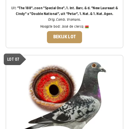
Uit:
"The 188", zoon "Special One", 1. Int. Barc. & d. "New Laureaat &
Cindy" x "Double National", uit "Petar", 1. Nat. & 1. Nat. Agen.
Orig. Comb. Vromans.
Hoogste bod:
José de clercq
BEKIJK LOT
LOT 07