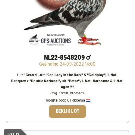
NL22-8548209
Geëindigd 24-09-2022 14:00
Uit:
"Gerard", uit "Son Lady in the Dark" & "Goldplay", 1. Nat.
Periquex x "Double National", uit "Petar", 1. Nat. Narbonne & 1. Nat.
Agen !!!!
Orig. Comb. Vromans.
Hoogste bod:
G Fokkema
BEKIJK LOT
LOT 12