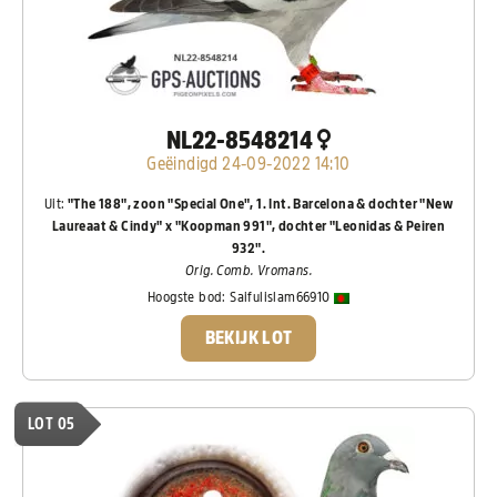
NL22-8548214
Geëindigd 24-09-2022 14:10
Uit:
"The 188", zoon "Special One", 1. Int. Barcelona & dochter "New
Laureaat & Cindy" x "Koopman 991", dochter "Leonidas & Peiren
932".
Orig. Comb. Vromans.
Hoogste bod:
Saifulislam66910
BEKIJK LOT
LOT 05