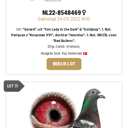
NL22-8548469
Geëindigd 24-09-2022 14:10
Uit:
"Gerard", uit "Son Lady in the Dark" & "Goldplay", 1. Nat.
Periquex x "Koopman 991", dochter "leonidas", 1. Nat. WHZB, zoon
"Red Bullens".
Orig. Comb. Vromans.
Hoogste bod:
Kaj Andersen
BEKIJK LOT
LOT 11