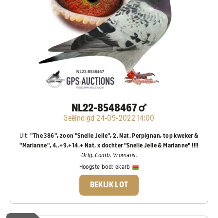
NL22-8548467
Geëindigd 24-09-2022 14:00
Uit:
"The 386", zoon "Snelle Jelle", 2. Nat. Perpignan, top kweker &
"Marianne", 4..+9.+14.+ Nat. x dochter "Snelle Jelle & Marianne" !!!!
Orig. Comb. Vromans.
Hoogste bod:
ekarb
BEKIJK LOT