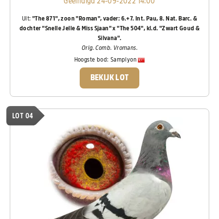
Geëindigd 24-09-2022 14:00
Uit:
"The 871", zoon "Roman", vader: 6.+7. Int. Pau, 8. Nat. Barc. &
dochter "Snelle Jelle & Miss Sjaan" x "The 504", kl.d. "Zwart Goud &
Silvana".
Orig. Comb. Vromans.
Hoogste bod:
Sampiyon
BEKIJK LOT
LOT 04