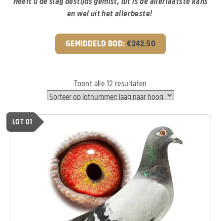
Heeft u de slag destijds gemist, dit is de allerlaatste kans
en wel uit het allerbeste!
GEMIDDELD BOD:
€
242.50
Toont alle 12 resultaten
LOT 01