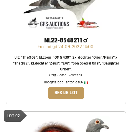
NL22-8548211
Geëindigd 24-09-2022 14:00
Uit:
"The 908", kl.zoon "OMG 430", 2x, dochter "Orion/Mirna" x
"The 282", kl.dochter "Zeus", "Evi", "Son Special One", "Daughter
Orion".
Orig. Comb. Vromans.
Hoogste bod:
antonioa66
BEKIJK LOT
LOT 02