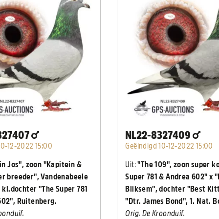
327407
NL22-8327409
10-12-2022 15:00
Geëindigd 10-12-2022 15:00
in Jos", zoon "Kapitein &
Uit:
"The 109", zoon super k
er breeder", Vandenabeele
Super 781 & Andrea 602" x "
. kl.dochter "The Super 781
Bliksem", dochter "Best Kit
602", Ruitenberg.
"Dtr. James Bond", 1. Nat. 
oonduif.
Orig. De Kroonduif.