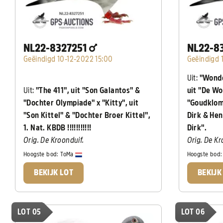
NL22-8327251
NL22-8
Geëindigd 10-12-2022 15:00
Geëindigd 
Uit:
"Wonde
Uit:
"The 411", uit "Son Galantos" &
uit "De Wo
"Dochter Olympiade" x "Kitty", uit
"Goudklom
"Son Kittel" & "Dochter Broer Kittel",
Dirk & Hen
1. Nat. KBDB !!!!!!!!!!!
Dirk".
Orig. De Kroonduif.
Orig. De Kr
Hoogste bod:
ToMa
Hoogste bod
BEKIJK LOT
BEKIJK
LOT 05
LOT 06