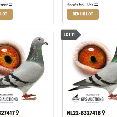
:
eppo
Hoogste bod:
ToMa
 LOT
BEKIJK LOT
LOT 11
327417
NL22-8327418