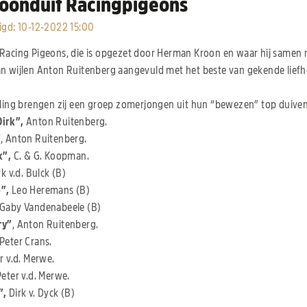
oonduif Racingpigeons
igd
:
10-12-2022 15:00
Racing Pigeons, die is opgezet door Herman Kroon en waar hij same
n wijlen Anton Ruitenberg aangevuld met het beste van gekende liefh
iling brengen zij een groep zomerjongen uit hun “bewezen” top duiven 
irk”,
Anton Ruitenberg.
″
, Anton Ruitenberg.
k”,
C. & G. Koopman.
k v.d. Bulck (B)
”,
Leo Heremans (B)
Gaby Vandenabeele (B)
ry”
, Anton Ruitenberg.
 Peter Crans.
r v.d. Merwe.
Peter v.d. Merwe.
”,
Dirk v. Dyck (B)