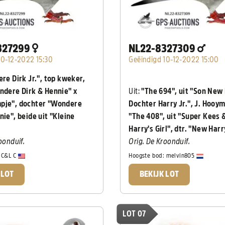
327299
NL22-8327309
10-12-2022 15:30
Geëindigd 10-12-2022 15:00
re Dirk Jr.", top kweker,
ndere Dirk & Hennie" x
Uit:
"The 694", uit "Son New
pje", dochter "Wondere
Dochter Harry Jr.", J. Hooy
nie", beide uit "Kleine
"The 408", uit "Super Kees
Harry's Girl", dtr. "New Harr
oonduif.
Orig. De Kroonduif.
:
C&L C
Hoogste bod:
melvin805
 LOT
BEKIJK LOT
LOT 07