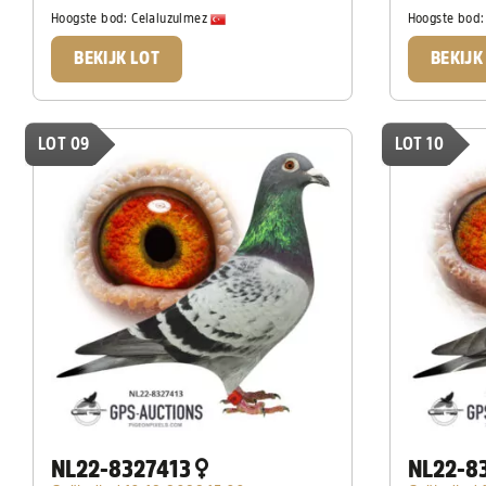
Hoogste bod:
Celaluzulmez
Hoogste bod
BEKIJK LOT
BEKIJK
LOT 09
LOT 10
NL22-8327413
NL22-8