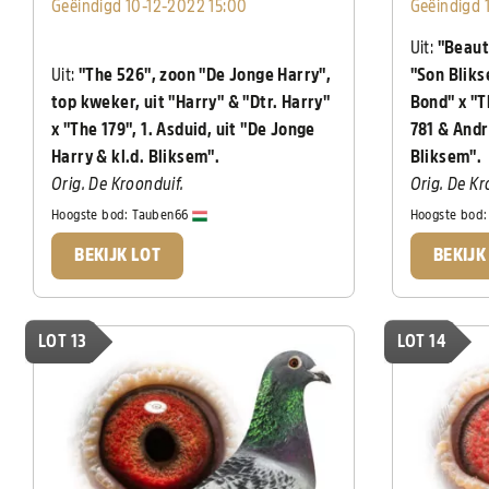
Geëindigd 10-12-2022 15:00
Geëindigd 
Uit:
"Beauty
Uit:
"The 526", zoon "De Jonge Harry",
"Son Blik
top kweker, uit "Harry" & "Dtr. Harry"
Bond" x "T
x "The 179", 1. Asduid, uit "De Jonge
781 & Andr
Harry & kl.d. Bliksem".
Bliksem".
Orig. De Kroonduif.
Orig. De Kr
Hoogste bod:
Tauben66
Hoogste bod
BEKIJK LOT
BEKIJK
LOT 13
LOT 14