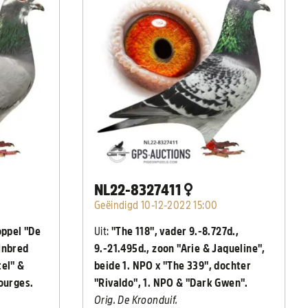
NL22-8327411
Geëindigd 10-12-2022 15:00
oppel "De
Uit:
"The 118", vader 9.-8.727d.,
Inbred
9.-21.495d., zoon "Arie & Jaqueline",
tel" &
beide 1. NPO x "The 339", dochter
Bourges.
"Rivaldo", 1. NPO & "Dark Gwen".
Orig. De Kroonduif.