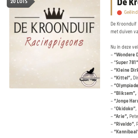
De Kr
20
LOTS
Geëind
De Kroonduif 
met duiven va
Nu in deze ve
–
“Wondere D
– “
Super 781
–
“Kleine Dir
–
“Kittel”,
Dir
–
“Olympiade
–
“Bliksem”,
–
“Jonge Har
– “
Okidoko”
,
–
“Arie”,
Pete
–
“Rivaldo”
, 
–
“Kannibaal