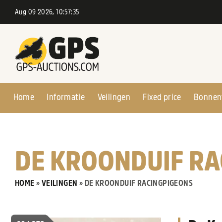
Aug 09 2026, 10:57:36
Home
Informatie
Veilingen
Fixed price
Bonnen
DE KROONDUIF R
HOME
»
VEILINGEN
»
DE KROONDUIF RACINGPIGEONS