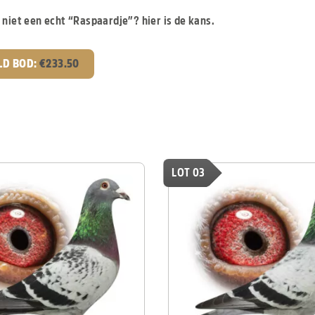
 niet een echt “Raspaardje”? hier is de kans.
LD BOD:
€
233.50
LOT 03