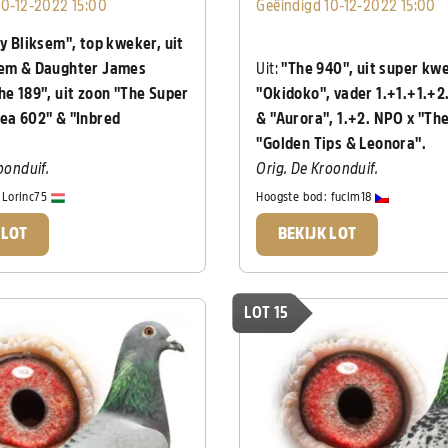
10-12-2022 15:00
Geëindigd 10-12-2022 15:00
 Bliksem", top kweker, uit
sem & Daughter James
Uit:
"The 940", uit super kw
he 189", uit zoon "The Super
"Okidoko", vader 1.+1.+1.+
ea 602" & "Inbred
& "Aurora", 1.+2. NPO x "The 
"Golden Tips & Leonora".
oonduif.
Orig. De Kroonduif.
:
Lorinc75
Hoogste bod:
fucim18
 LOT
BEKIJK LOT
LOT 15