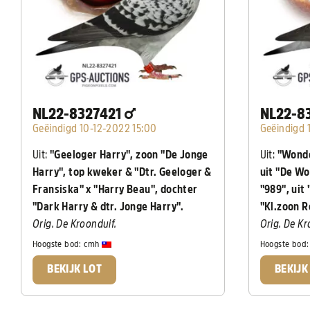
NL22-8327421
NL22-8
Geëindigd 10-12-2022 15:00
Geëindigd 
Uit:
"Geeloger Harry", zoon "De Jonge
Uit:
"Wonde
Harry", top kweker & "Dtr. Geeloger &
uit "De Wo
Fransiska" x "Harry Beau", dochter
"989", uit
"Dark Harry & dtr. Jonge Harry".
"Kl.zoon R
Orig. De Kroonduif.
Orig. De Kr
Hoogste bod:
cmh
Hoogste bod
BEKIJK LOT
BEKIJK