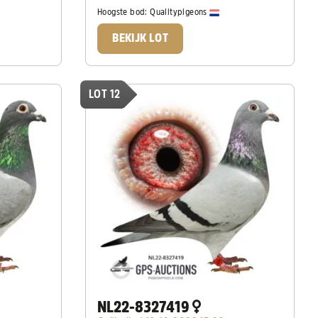
Hoogste bod:
Qualitypigeons
BEKIJK LOT
LOT 12
NL22-8327419