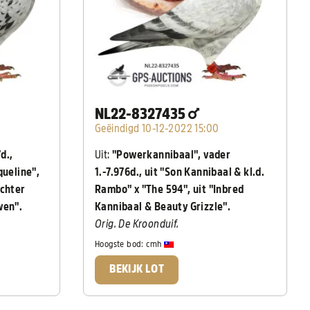
NL22-8327435
Geëindigd 10-12-2022 15:00
d.,
Uit:
"Powerkannibaal", vader
queline",
1.-7.976d., uit "Son Kannibaal & kl.d.
ochter
Rambo" x "The 594", uit "Inbred
wen".
Kannibaal & Beauty Grizzle".
Orig. De Kroonduif.
Hoogste bod:
cmh
BEKIJK LOT