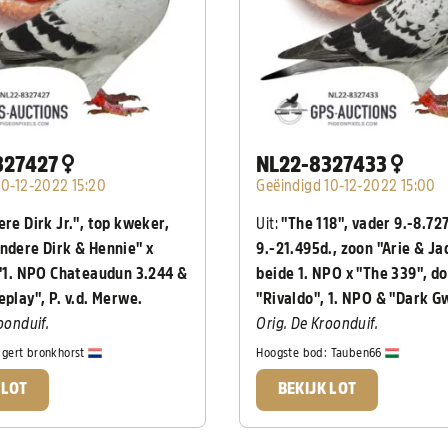
327427
NL22-8327433
10-12-2022 15:20
Geëindigd 10-12-2022 15:00
re Dirk Jr.", top kweker,
Uit:
"The 118", vader 9.-8.727
ndere Dirk & Hennie" x
9.-21.495d., zoon "Arie & Ja
 "1. NPO Chateaudun 3.244 &
beide 1. NPO x "The 339", d
eplay", P. v.d. Merwe.
"Rivaldo", 1. NPO & "Dark G
oonduif.
Orig. De Kroonduif.
:
gert bronkhorst
Hoogste bod:
Tauben66
 LOT
BEKIJK LOT