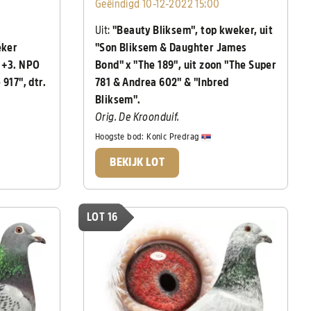
Geëindigd 10-12-2022 15:00
Uit:
"Beauty Bliksem", top kweker, uit
eker
"Son Bliksem & Daughter James
2.+3. NPO
Bond" x "The 189", uit zoon "The Super
917", dtr.
781 & Andrea 602" & "Inbred
Bliksem".
Orig. De Kroonduif.
Hoogste bod:
Konic Predrag
BEKIJK LOT
LOT 16