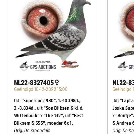
NL22-8327405
NL22-8
Geëindigd 10-12-2022 15:00
Geëindigd 
Uit:
"Supercack 980", 1.-10.198d.,
Uit:
"Capta
3.-3.834d., uit "Son Bliksen & kl.d.
Joska Sup
Wittenbuik" x "The 132", uit "Best
x "Bontje"
Bliksem & 555", moeder 6x 1.
& Andrea 
Orig. De Kroonduif.
Orig. De Kr