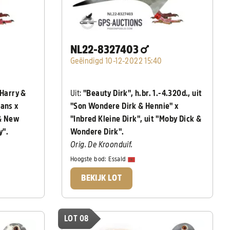
NL22-8327403
Geëindigd 10-12-2022 15:40
 Harry &
Uit:
"Beauty Dirk", h.br. 1.-4.320d., uit
mans x
"Son Wondere Dirk & Hennie" x
 & New
"Inbred Kleine Dirk", uit "Moby Dick &
y".
Wondere Dirk".
Orig. De Kroonduif.
Hoogste bod:
Essaid
BEKIJK LOT
LOT 08