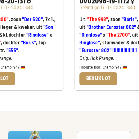
8-20-131
DV02098-19-1172
17-03-2024 13:40
Geëindigd 17-03-2024 13:40
800"
, zoon
"Der 520"
, 7x 1.,
Uit:
"The 998"
, zoon
"Boris"
,
 vlieger & kweker, uit
"Son
uit
"
Brother Eurostar 802"
&
& kl.dochter
"Ringlose"
x
"Ringlose"
x
"The 2700"
, ui
"
, dochter
"Boris"
, top
Ringlose"
, stamvader & doc
tr.
"555"
.
"E
urostar 802" !!!!!!!!!!!!!!!!!!
Prange.
Orig. Hok
Prange.
:
Champ1947
Hoogste bod:
Champ1947
 LOT
BEKIJK LOT