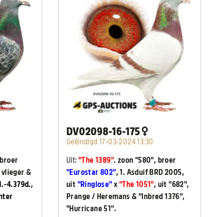
DV02098-16-175
Geëindigd 17-03-2024 13:30
 broer
Uit:
"The 1389"
. zoon "580", broer
r vlieger &
"Eurostar 802"
, 1. Asduif BRD 2005,
 1.-4.379d.,
uit
"Ringlose"
x
"The 1051"
, uit "682",
chter
Prange / Heremans & "Inbred 1376",
"Hurricane 51".