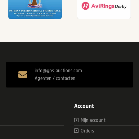
info@gps-auctions.com
Agenten / contacten
Account
Mijn account
Orders