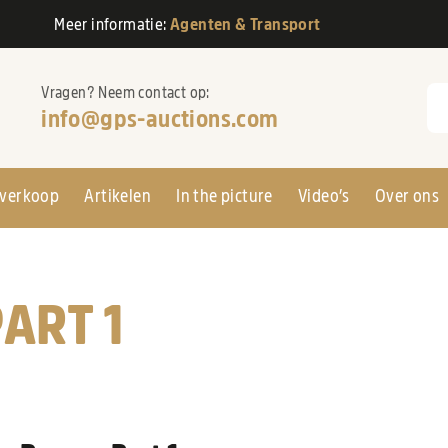
Meer informatie:
Agenten & Transport
Vragen? Neem contact op:
Zo
info@gps-auctions.com
verkoop
Artikelen
In the picture
Video’s
Over ons
ART 1