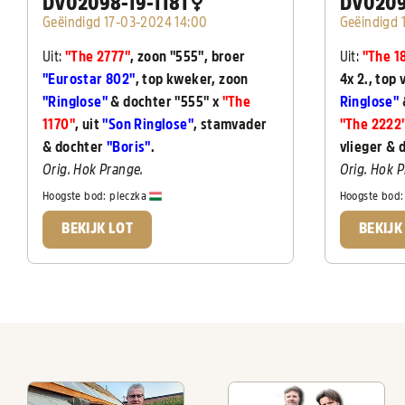
DV02098-19-1181
DV0209
Geëindigd 17-03-2024 14:00
Geëindigd 
Uit:
"The 2777"
, zoon "555", broer
Uit:
"The 1
"Eurostar 802"
, top kweker, zoon
4x 2., top
"Ringlose"
& dochter "555" x
"The
Ringlose"
1170"
, uit
"Son Ringlose"
, stamvader
"The 2222
& dochter
"Boris"
.
vlieger & d
Orig. Hok Prange.
Orig. Hok 
Hoogste bod:
pieczka
Hoogste bod
BEKIJK LOT
BEKIJK