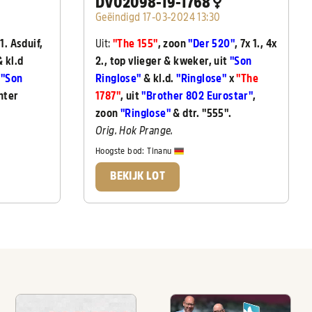
DV02098-19-1768
Geëindigd 17-03-2024 13:30
 1. Asduif,
Uit:
"The 155"
, zoon
"Der 520"
, 7x 1., 4x
 kl.d
2., top vlieger & kweker, uit
"Son
t
"Son
Ringlose"
& kl.d.
"Ringlose"
x
"The
hter
1787"
, uit
"Brother 802 Eurostar"
,
zoon
"Ringlose"
& dtr. "555".
Orig. Hok Prange.
Hoogste bod:
Tinanu
BEKIJK LOT