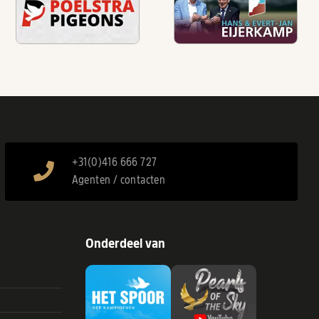
+31(0)416 666 727
Agenten / contacten
Onderdeel van