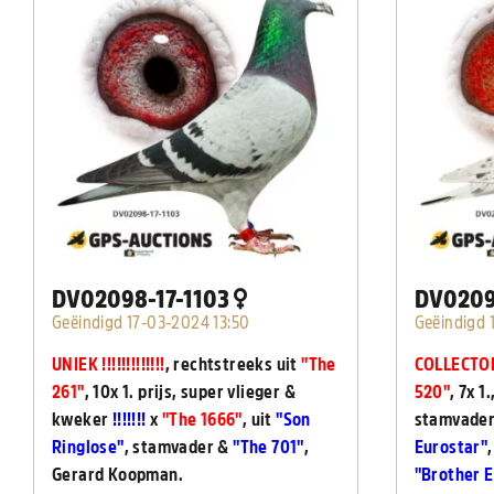
DV02098-17-1103
DV0209
Geëindigd 17-03-2024 13:50
Geëindigd 
UNIEK !!!!!!!!!!!!!
, rechtstreeks uit
"The
COLLECTOR
261"
, 10x 1. prijs, super vlieger &
520"
, 7x 1.
kweker
!!!!!!!
x
"The 1666"
, uit
"Son
stamvader
Ringlose"
, stamvader &
"The 701"
,
Eurostar"
Gerard Koopman.
"Brother 