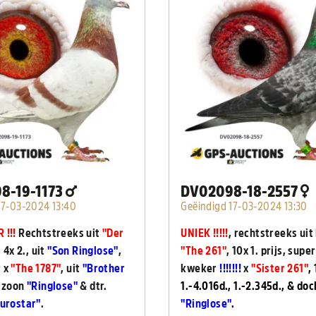
8-19-1173
DV02098-18-2557
17-03-2024 13:40
Geëindigd 17-03-2024 13:30
 !!!
Rechtstreeks uit
"Der
UNIEK !!!!!
, rechtstreeks uit
, 4x 2., uit
"Son Ringlose"
,
"The 261"
, 10x 1. prijs, supe
 x
"The 1787"
, uit
"Brother
kweker
!!!!!!!
x
"Sister 261"
,
, zoon
"Ringlose"
& dtr.
1.-4.016d., 1.-2.345d., & do
Eurostar"
.
"Ringlose"
.