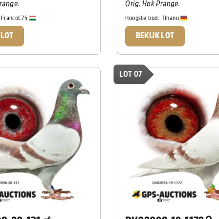
Prange.
Orig. Hok Prange.
:
FrancoC75
Hoogste bod:
Tinanu
 LOT
BEKIJK LOT
LOT 07