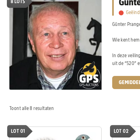
Günte
8
LOTS
Geëind
Günter Prange,
Wie kent hem 
In deze veilin
uit de “520” e
GEMIDDE
Toont alle 8 resultaten
LOT 01
LOT 02