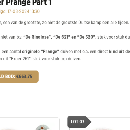
r Prange Part 1
igd
:
17-03-2024 13:30
 een van de grootste, zo niet de grootste Duitse kampioen alle tijden.
niet van b.v.
“De Ringlose”, “De 621” en “De 520”,
stuk voor stuk du
g een aantal
originele “Prange”
duiven met o.a. een direct
kind uit d
n uit “Broer 261”, stuk voor stuk top duiven.
LD BOD:
€
663.75
LOT 03