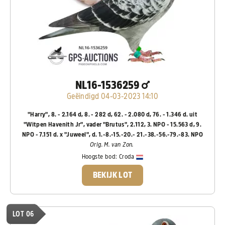
NL16-1536259
Geëindigd 04-03-2023 14:10
"Harry", 8. - 2.164 d, 8. - 282 d, 62. - 2.080 d, 76. - 1.346 d. uit
"Witpen Havenith Jr", vader "Brutus", 2.112, 3. NPO - 15.563 d, 9.
NPO - 7.151 d. x "Juweel", d. 1.-8.-15.-20.- 21.-38.-56.-79.-83. NPO
Orig. M. van Zon.
Hoogste bod:
Croda
BEKIJK LOT
LOT 06