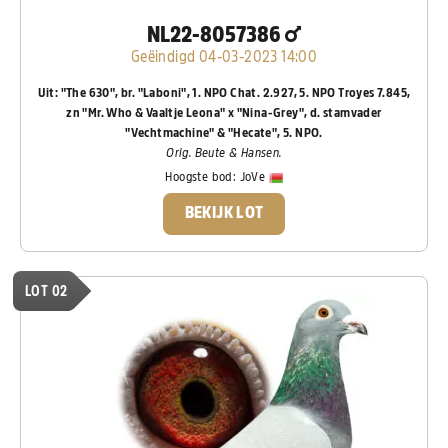
NL22-8057386
Geëindigd 04-03-2023 14:00
Uit: "The 630", br. "Laboni", 1. NPO Chat. 2.927, 5. NPO Troyes 7.845,
zn "Mr. Who & Vaaltje Leona" x "Nina-Grey", d. stamvader
"Vechtmachine" & "Hecate", 5. NPO.
Orig. Beute & Hansen.
Hoogste bod:
JoVe
BEKIJK LOT
LOT 02