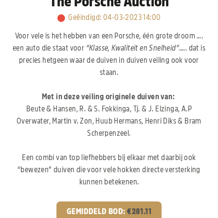
The Porsche Auction
Geëindigd
:
04-03-2023 14:00
Voor vele is het hebben van een Porsche, één grote droom ….
een auto die staat voor
“Klasse, Kwaliteit en Snelheid”
….. dat is
precies hetgeen waar de duiven in duiven veiling ook voor
staan.
Met in deze veiling originele duiven van:
Beute & Hansen, R. & S. Fokkinga, Tj. & J. Elzinga, A.P
Overwater, Martin v. Zon, Huub Hermans, Henri Diks & Bram
Scherpenzeel.
Een combi van top liefhebbers bij elkaar met daarbij ook
“bewezen” duiven die voor vele hokken directe versterking
kunnen betekenen.
GEMIDDELD BOD:
€
281.11