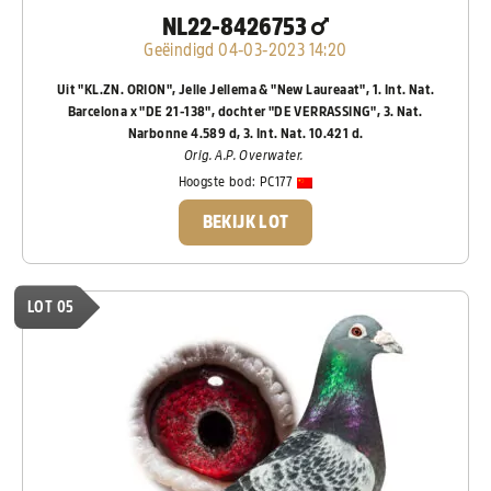
NL22-8426753
Geëindigd 04-03-2023 14:20
Uit "KL.ZN. ORION", Jelle Jellema & "New Laureaat", 1. Int. Nat.
Barcelona x "DE 21-138", dochter "DE VERRASSING", 3. Nat.
Narbonne 4.589 d, 3. Int. Nat. 10.421 d.
Orig. A.P. Overwater.
Hoogste bod:
PC177
BEKIJK LOT
LOT 05