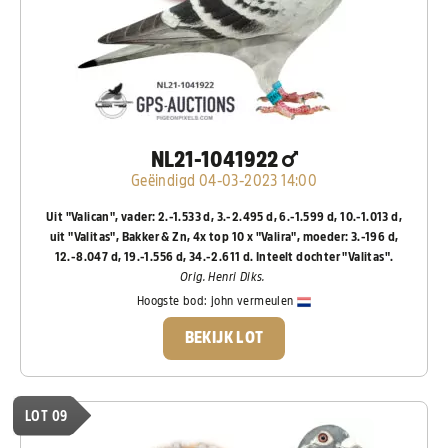
NL21-1041922
Geëindigd 04-03-2023 14:00
Uit "Valican", vader: 2.-1.533 d, 3.-2.495 d, 6.-1.599 d, 10.-1.013 d,
uit "Valitas", Bakker & Zn, 4x top 10 x "Valira", moeder: 3.-196 d,
12.-8.047 d, 19.-1.556 d, 34.-2.611 d. Inteelt dochter "Valitas".
Orig. Henri Diks.
Hoogste bod:
john vermeulen
BEKIJK LOT
LOT 09