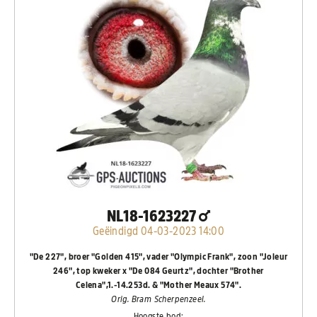
NL18-1623227
Geëindigd 04-03-2023 14:00
"De 227", broer "Golden 415", vader "Olympic Frank", zoon "Joleur
246", top kweker x "De 084 Geurtz", dochter "Brother
Celena",1.-14.253d. & "Mother Meaux 574".
Orig. Bram Scherpenzeel.
Hoogste bod: