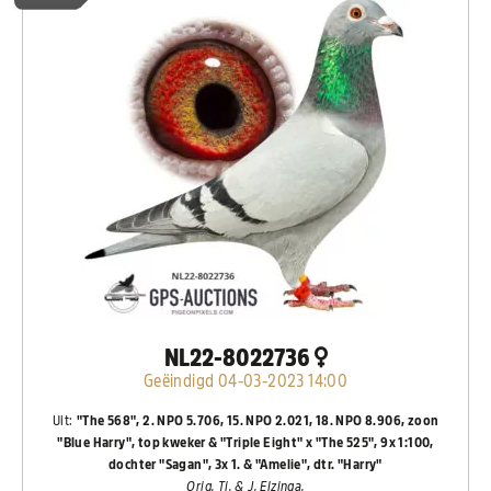
NL22-8022736
Geëindigd 04-03-2023 14:00
Uit:
"The 568", 2. NPO 5.706, 15. NPO 2.021, 18. NPO 8.906, zoon
"Blue Harry", top kweker & "Triple Eight" x "The 525", 9x 1:100,
dochter "Sagan", 3x 1. & "Amelie", dtr. "Harry"
Orig. Tj. & J. Elzinga.