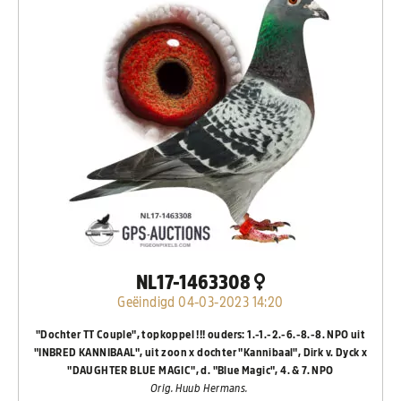
NL17-1463308
Geëindigd 04-03-2023 14:20
"Dochter TT Couple", topkoppel !!! ouders: 1.-1.-2.-6.-8.-8. NPO uit
"INBRED KANNIBAAL", uit zoon x dochter "Kannibaal", Dirk v. Dyck x
"DAUGHTER BLUE MAGIC", d. "Blue Magic", 4. & 7. NPO
Orig. Huub Hermans.