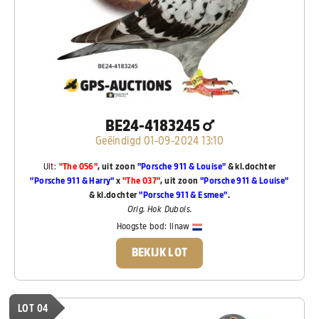
BE24-4183245
Geëindigd 01-09-2024 13:10
Uit:
"The 056"
, uit zoon
"Porsche 911 & Louise"
& kl.dochter
"Porsche 911 & Harry"
x
"The 037"
, uit zoon
"Porsche 911 & Louise"
& kl.dochter
"Porsche 911 & Esmee"
.
Orig. Hok Dubois.
Hoogste bod:
linaw
BEKIJK LOT
LOT 04