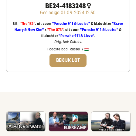
BE24-4183248
Geëindigd 01-09-2024 12:50
Uit:
"The 135"
, uit zoon
"Porsche 911 & Louise"
& kl.dochter
"Brave
Harry & New Kim"
x
"The 073"
, uit zoon
"Porsche 911 & Louise"
&
kl.dochter
"Porsche 911 & Lieve"
.
Orig. Hok Dubois.
Hoogste bod:
Russel17
BEKIJK LOT