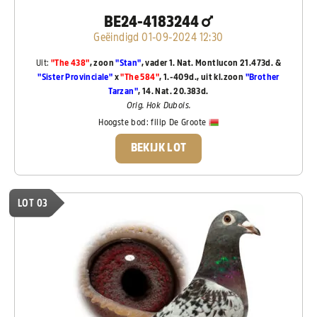
BE24-4183244
Geëindigd 01-09-2024 12:30
Uit:
"The 438"
, zoon
"Stan"
, vader 1. Nat. Montlucon 21.473d. &
"Sister Provinciale"
x
"The 584"
, 1.-409d., uit kl.zoon
"Brother
Tarzan"
, 14. Nat. 20.383d.
Orig. Hok Dubois.
Hoogste bod:
filip De Groote
BEKIJK LOT
LOT 03