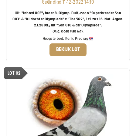
Geëindigd 11-12-2022 14:10
Uit:
"Inbred 003", broer 8. Olymp. Duif, zoon "Superbreeder Son
003" & "Kl.dochter Olympiade" x "The 562", 1/2 zus 16. Nat. Argen.
23.280d., uit "Son 010 & dtr Olympiade".
Orig. Koen van Roy.
Hoogste bod:
Konic Predrag
BEKIJK LOT
LOT 02