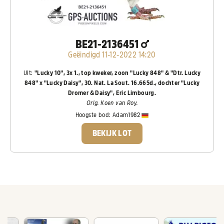
BE21-2136451
Geëindigd 11-12-2022 14:20
Uit:
"Lucky 10", 3x 1., top kweker, zoon "Lucky 848" & "Dtr. Lucky
848" x "Lucky Daisy", 30. Nat. La Sout. 16.665d., dochter "Lucky
Dromer & Daisy", Eric Limbourg.
Orig. Koen van Roy.
Hoogste bod:
Adam1982
BEKIJK LOT