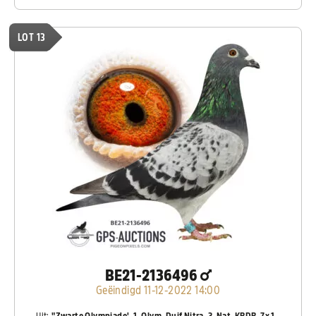
LOT 13
BE21-2136496
Geëindigd 11-12-2022 14:00
Uit:
"Zwarte Olympiade', 1. Olym. Duif Nitra, 3. Nat. KBDB, 7x 1.,