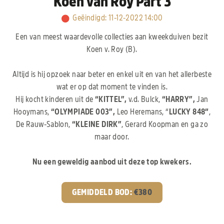
Koen van Roy Part 3
Geëindigd
:
11-12-2022 14:00
Een van meest waardevolle collecties aan kweekduiven bezit
Koen v. Roy (B).
Altijd is hij opzoek naar beter en enkel uit en van het allerbeste
wat er op dat moment te vinden is.
Hij kocht kinderen uit de
“KITTEL”,
v.d. Bulck,
“HARRY”,
Jan
Hooymans,
“OLYMPIADE 003”,
Leo Heremans, “
LUCKY 848″
,
De Rauw-Sablon,
“KLEINE DIRK”
, Gerard Koopman en ga zo
maar door.
Nu een geweldig aanbod uit deze top kwekers.
GEMIDDELD BOD:
€
380