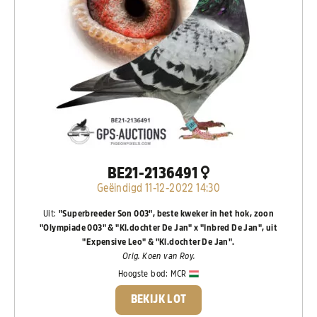
BE21-2136491
Geëindigd 11-12-2022 14:30
Uit:
"Superbreeder Son 003", beste kweker in het hok, zoon
"Olympiade 003" & "Kl.dochter De Jan" x "Inbred De Jan", uit
"Expensive Leo" & "Kl.dochter De Jan".
Orig. Koen van Roy.
Hoogste bod:
MCR
BEKIJK LOT