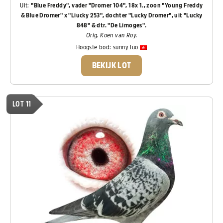
Uit:
"Blue Freddy", vader "Dromer 104", 18x 1., zoon "Young Freddy
& Blue Dromer" x "Liucky 253", dochter "Lucky Dromer", uit "Lucky
848" & dtr. "De Limoges".
Orig. Koen van Roy.
Hoogste bod:
sunny luo
BEKIJK LOT
LOT 11