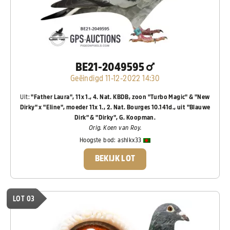
BE21-2049595
Geëindigd 11-12-2022 14:30
Uit:
"Father Laura", 11x 1., 4. Nat. KBDB, zoon "Turbo Magic" & "New
Dirky" x "Eline", moeder 11x 1., 2. Nat. Bourges 10.141d., uit "Blauwe
Dirk" & "Dirky", G. Koopman.
Orig. Koen van Roy.
Hoogste bod:
ashikx33
BEKIJK LOT
LOT 03