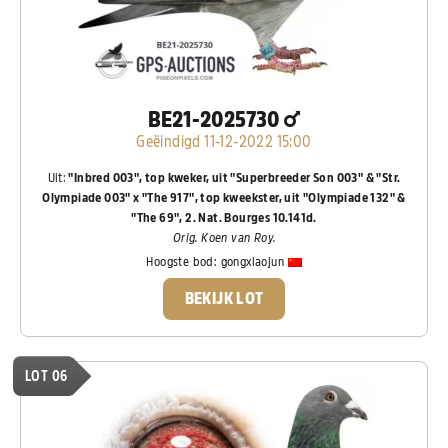
BE21-2025730
Geëindigd 11-12-2022 15:00
Uit:
"Inbred 003", top kweker, uit "Superbreeder Son 003" & "Str.
Olympiade 003" x "The 917", top kweekster, uit "Olympiade 132" &
"The 69", 2. Nat. Bourges 10.141d.
Orig. Koen van Roy.
Hoogste bod:
gongxiaojun
BEKIJK LOT
LOT 06