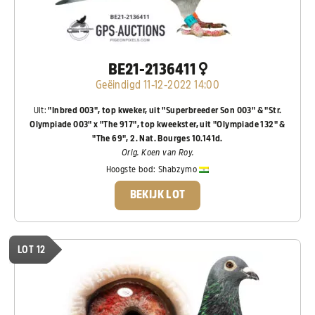
BE21-2136411
Geëindigd 11-12-2022 14:00
Uit:
"Inbred 003", top kweker, uit "Superbreeder Son 003" & "Str.
Olympiade 003" x "The 917", top kweekster, uit "Olympiade 132" &
"The 69", 2. Nat. Bourges 10.141d.
Orig. Koen van Roy.
Hoogste bod:
Shabzymo
BEKIJK LOT
LOT 12