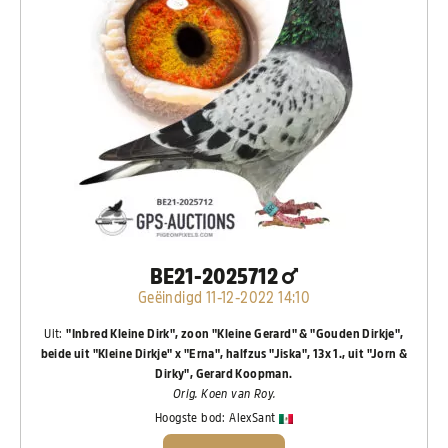
BE21-2025712
Geëindigd 11-12-2022 14:10
Uit:
"Inbred Kleine Dirk", zoon "Kleine Gerard" & "Gouden Dirkje",
beide uit "Kleine Dirkje" x "Erna", halfzus "Jiska", 13x 1., uit "Jorn &
Dirky", Gerard Koopman.
Orig. Koen van Roy.
Hoogste bod:
AlexSant