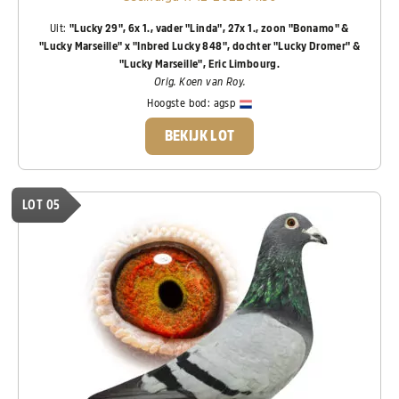
Uit:
"Lucky 29", 6x 1., vader "Linda", 27x 1., zoon "Bonamo" &
"Lucky Marseille" x "Inbred Lucky 848", dochter "Lucky Dromer" &
"Lucky Marseille", Eric Limbourg.
Orig. Koen van Roy.
Hoogste bod:
agsp
BEKIJK LOT
LOT 05