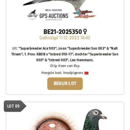
BE21-2025350
Geëindigd 11-12-2022 14:40
Uit:
"Superbreeder Ace 903", zoon "Superbreeder Son 003" & "Nafi
Thiam", 1. Prov. KBDB x "Inbred 010-11", dochter "Superbreeder Son
003" & "Inbred 003", Leo Heremans.
Orig. Koen van Roy.
Hoogste bod:
Imadpigeons
BEKIJK LOT
LOT 09