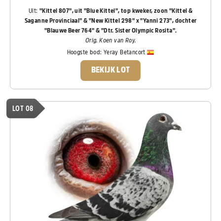
Uit:
"Kittel 807", uit "Blue Kittel", top kweker, zoon "Kittel &
Saganne Provinciaal" & "New Kittel 298" x "Yanni 273", dochter
"Blauwe Beer 764" & "Dtr. Sister Olympic Rosita".
Orig. Koen van Roy.
Hoogste bod:
Yeray Betancort
BEKIJK LOT
LOT 08