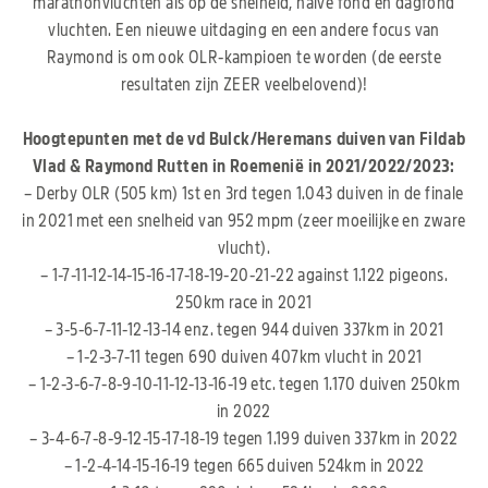
marathonvluchten als op de snelheid, halve fond en dagfond
vluchten. Een nieuwe uitdaging en een andere focus van
Raymond is om ook OLR-kampioen te worden (de eerste
resultaten zijn ZEER veelbelovend)!
Hoogtepunten met de vd Bulck/Heremans duiven van Fildab
Vlad & Raymond Rutten in Roemenië in 2021/2022/2023:
– Derby OLR (505 km) 1st en 3rd tegen 1.043 duiven in de finale
in 2021 met een snelheid van 952 mpm (zeer moeilijke en zware
vlucht).
– 1-7-11-12-14-15-16-17-18-19-20-21-22 against 1.122 pigeons.
250km race in 2021
– 3-5-6-7-11-12-13-14 enz. tegen 944 duiven 337km in 2021
– 1-2-3-7-11 tegen 690 duiven 407km vlucht in 2021
– 1-2-3-6-7-8-9-10-11-12-13-16-19 etc. tegen 1.170 duiven 250km
in 2022
– 3-4-6-7-8-9-12-15-17-18-19 tegen 1.199 duiven 337km in 2022
– 1-2-4-14-15-16-19 tegen 665 duiven 524km in 2022