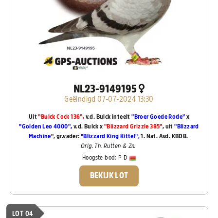
NL23-9149195
Geëindigd 07-07-2024 13:30
Uit
"Bulck Cock 136",
v.d. Bulck inteelt
"Broer Goede Rode"
x
"Golden Leo 4000",
v.d. Bulck x
"Blizzard Grizzle 385"
, uit
"Blizzard
Machine
", gr.vader:
"Blizzard King Kittel",
1. Nat. Asd. KBDB.
Orig. Th. Rutten & Zn.
Hoogste bod:
P D
BEKIJK LOT
LOT 04