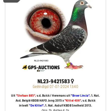
NL23-9421583
Geëindigd 07-07-2024 13:40
Uit
"Stefaan 885",
v.d. Bulck / Heremans uit
"Broer Lincia",
1. Nat.
Asd. België KBDB HAFO Jong 2015 x
"Kittel 406"
, v.d. Bulck
inteelt
"De Kittel",
1. Nat. Asduif KBDB Snelheid 2013.
Orig. Th. Rutten & Zn.