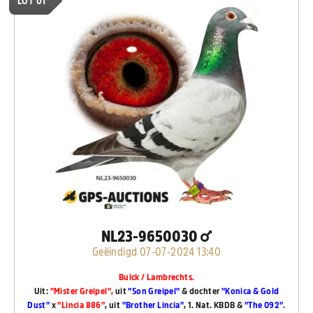
LOT 01
NL23-9650030
Geëindigd 07-07-2024 13:40
Bulck / Lambrechts.
Uit:
"Mister Greipel",
uit
"Son Greipel"
& dochter
"Konica & Gold
Dust"
x
"Lincia 886"
, uit
"Brother Lincia"
, 1. Nat. KBDB &
"The 092".