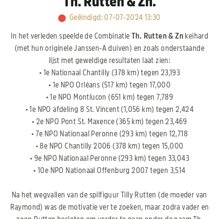
Th. Rutten & Zn.
Geëindigd
:
07-07-2024 13:30
In het verleden speelde de Combinatie
Th. Rutten & Zn
keihard
(met hun originele Janssen-A duiven) en zoals onderstaande
lijst met geweldige resultaten laat zien:
• 1e Nationaal Chantilly (378 km) tegen 23,193
• 1e NPO Orléans (517 km) tegen 17,000
• 1e NPO Montlucon (651 km) tegen 7,789
• 1e NPO afdeling 8 St. Vincent (1,056 km) tegen 2,424
• 2e NPO Pont St. Maxence (365 km) tegen 23,469
• 7e NPO Nationaal Peronne (293 km) tegen 12,718
• 8e NPO Chantilly 2006 (378 km) tegen 15,000
• 9e NPO Nationaal Peronne (293 km) tegen 33,043
• 10e NPO Nationaal Offenburg 2007 tegen 3,514
Na het wegvallen van de spilfiguur Tilly Rutten (de moeder van
Raymond) was de motivatie ver te zoeken, maar zodra vader en