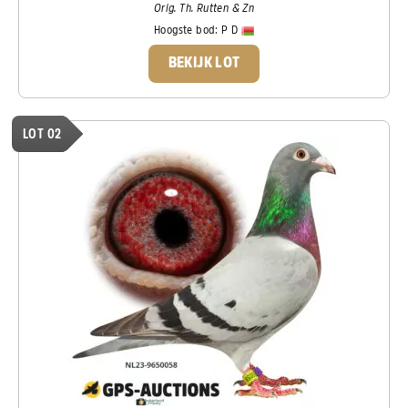
Orig. Th. Rutten & Zn
Hoogste bod:
P D
BEKIJK LOT
LOT 02