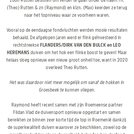
zoon Rutten besloten om verder te gaan onder de naam Th.
(Theo) Rutten & zn (Raymond) en klzn. (Max) keerden ze terug
naar het topniveau waar ze voorheen waren.
Vooral op de eendaagse fondvluchten werden mooie resultaten
behaald. De afgelopen jaren werd er flink geïnvesteerd in
rechtstreekse
FLANDERS/DIRK VAN DEN BULCK en LEO
HEREMANS
duiven om het hok een flinke boost te geven! Maar
helaas sloeg opnieuw een nieuw groot onheil toe, want in 2020
overleed Theo Rutten.
Het was daardoor niet meer mogelijk om vanaf de hokken in
Groesbeek te kunnen vliegen.
Raymond heeft recent samen met zijn Roemeense partner
Fildan Vlad de duivensport opnieuw opgestart en samen
bereikten ze binnen zeer korte tijd de top in Roemenië dankzij
de superkwaliteit duiven waarover ze beschikken, zowel op de