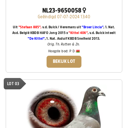
NL23-9650058
Geëindigd 07-07-2024 13:40
Uit
"Stefaan 885",
v.d. Bulck / Heremans uit
"Broer Lincia"
, 1. Nat.
Asd. België KBDB HAFO Jong 2015 x
"Kittel 406"
, v.d. Bulck inteelt
"De Kittel"
, 1. Nat. Asduif KBDB Snelheid 2013.
Orig. Th. Rutten & Zn.
Hoogste bod:
P D
BEKIJK LOT
LOT 03