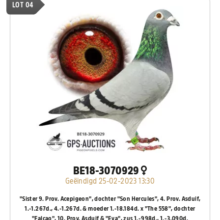
LOT 04
BE18-3070929
Geëindigd 25-02-2023 13:30
"Sister 9. Prov. Acepigeon", dochter "Son Hercules", 4. Prov. Asduif,
1.-1.267d., 4.-1.267d. & moeder 1.-18.184d. x "The 558", dochter
"Falcao", 10. Prov. Asduif & "Eva", zus 1.-998d., 1.-3.090d.