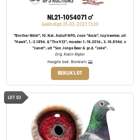
NL21-1054071
Geëindigd 25-02-2023 13:30
"Brother Nikki", 10. Nat. Asduif NPO, zoon "Assie", top kweker, uit
"Hawk", 1.-2.189d. & "The 933", moeder 1.-16.201d., 3.-16.894d. x
"Janet", uit "Son Jonge Beer & gr.d. "Joke".
Orig. Robin Rigter.
Hoogste bod:
Brondaris
BEKIJK LOT
LOT 03