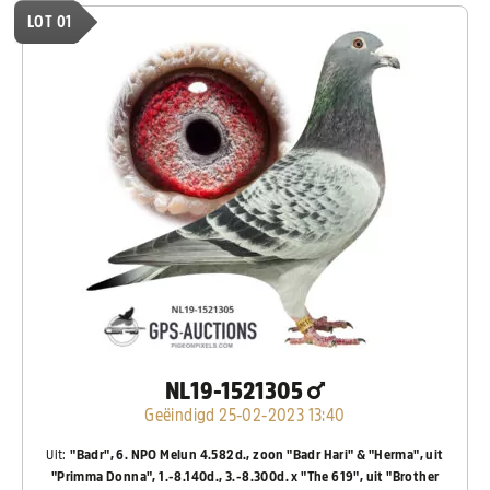
LOT 01
NL19-1521305
Geëindigd 25-02-2023 13:40
Uit:
"Badr", 6. NPO Melun 4.582d., zoon "Badr Hari" & "Herma", uit
"Primma Donna", 1.-8.140d., 3.-8.300d. x "The 619", uit "Brother