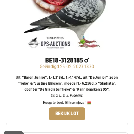
BE18-3128185
Geëindigd 25-02-2023 13:30
Uit:
"Baron Junior", 1.-1.318d., 1.-1.147d., uit "De Junior", zoon
"Tieke" & "Justine Bliksem", moeder 1.-6.256d. x "Gladiata",
dochter "De Gladiator Tieke" & "Kannibaalken 295".
Orig. L. & S. Pigeons.
Hoogste bod:
Bliksemjozef
BEKIJK LOT