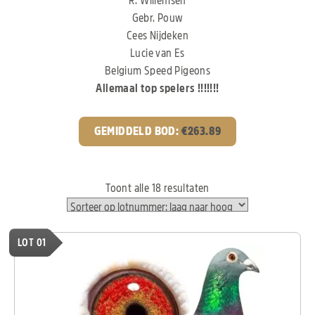
R. Willemsen
Gebr. Pouw
Cees Nijdeken
Lucie van Es
Belgium Speed Pigeons
Allemaal top spelers !!!!!!!
GEMIDDELD BOD:
€
263.89
Toont alle 18 resultaten
LOT 01