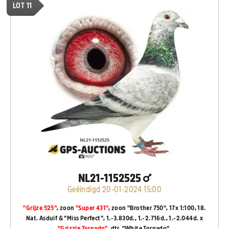
LOT 11
NL21-1152525
Geëindigd 20-01-2024 15:00
"Grijze 525"
, zoon
"Super 431"
, zoon "Brother 750", 17x 1:100, 18.
Nat. Asduif & "Miss Perfect", 1.-3.830d., 1.-2.716d., 1.-2.044d. x
"Grizzle Tornado"
, dtr. "White Tornado".