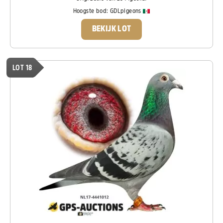
Hoogste bod:
GDLpigeons
BEKIJK LOT
LOT 18