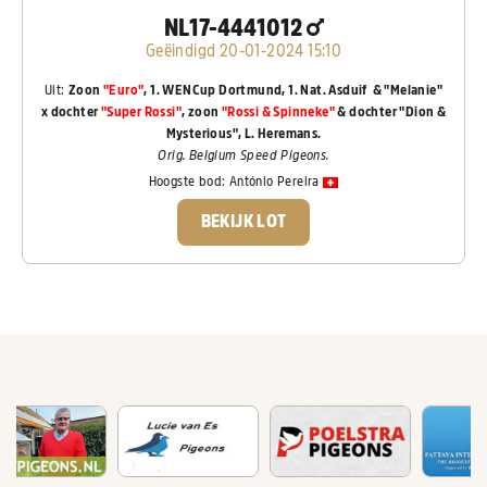
NL17-4441012
Geëindigd 20-01-2024 15:10
Uit:
Zoon
"Euro"
, 1. WENCup Dortmund, 1. Nat. Asduif & "Melanie"
x dochter
"Super Rossi"
, zoon
"Rossi & Spinneke"
& dochter "Dion &
Mysterious", L. Heremans.
Orig. Belgium Speed Pigeons.
Hoogste bod:
António Pereira
BEKIJK LOT