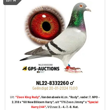
LOT 14
NL22-8332260
Geëindigd 20-01-2024 15:00
Uit:
"Zoon King Rudy"
, Vandenabeele kl.zn. "Rudy", vader: 7. NPO -
2.318 x "60 New Bliksem Harry", uit "176 Zoon Jimmy" x
"Special
Harry 244"
, 1/2 zus: 2.-4.-7.-8. Nat.