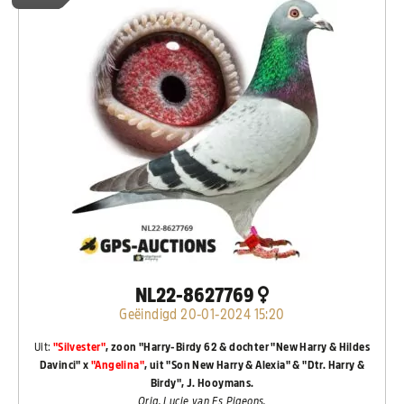
NL22-8627769
Geëindigd 20-01-2024 15:20
Uit:
"Silvester"
, zoon "Harry-Birdy 62 & dochter "New Harry & Hildes
Davinci" x
"Angelina"
, uit "Son New Harry & Alexia" & "Dtr. Harry &
Birdy", J. Hooymans.
Orig. Lucie van Es Pigeons.