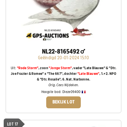
NL22-8165492
Geëindigd 20-01-2024 15:10
Uit:
"Rode Storm"
, zoon
"Jonge Storm"
, vader "Late Blauwe" & "Dtr.
Joe Frazier & Romee" x "The 667", dochter
"Late Blauwe"
, 1.+2. NPO
& "Dtr. Rosalie", 6. Nat. Narbonne.
Orig. Cees Nijdeken.
Hoogste bod:
Dieze09400
BEKIJK LOT
LOT 17