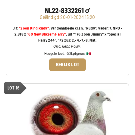
NL22-8332261
Geëindigd 20-01-2024 15:20
Uit:
"Zoon King Rudy"
, Vandenabeele kl.zn. "Rudy", vader: 7. NPO -
2.318 x
"60 New Bliksem Harry"
, uit "176 Zoon Jimmy" x "Special
Harry 244", 1/2 zus: 2.-4.-7.-8. Nat.
Orig. Gebr. Pouw.
Hoogste bod:
GDLpigeons
BEKIJK LOT
LOT 16