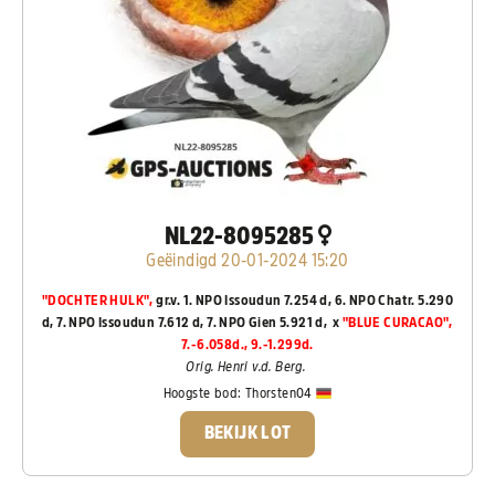
NL22-8095285
Geëindigd 20-01-2024 15:20
"DOCHTER HULK",
gr.v. 1. NPO Issoudun 7.254 d, 6. NPO Chatr. 5.290
d, 7. NPO Issoudun 7.612 d, 7. NPO Gien 5.921 d, x
"BLUE CURACAO",
7.-6.058d., 9.-1.299d.
Orig. Henri v.d. Berg.
Hoogste bod:
Thorsten04
BEKIJK LOT