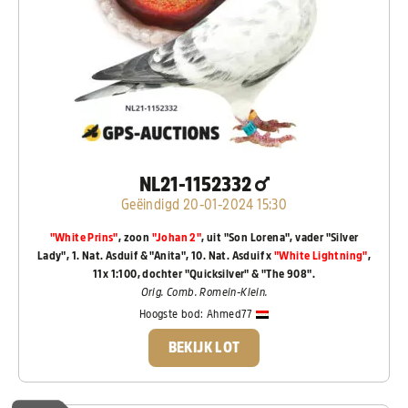
NL21-1152332
Geëindigd 20-01-2024 15:30
"White Prins"
, zoon
"Johan 2"
, uit "Son Lorena", vader "Silver
Lady", 1. Nat. Asduif & "Anita", 10. Nat. Asduif x
"White Lightning"
,
11x 1:100, dochter "Quicksilver" & "The 908".
Orig. Comb. Romein-Klein.
Hoogste bod:
Ahmed77
BEKIJK LOT