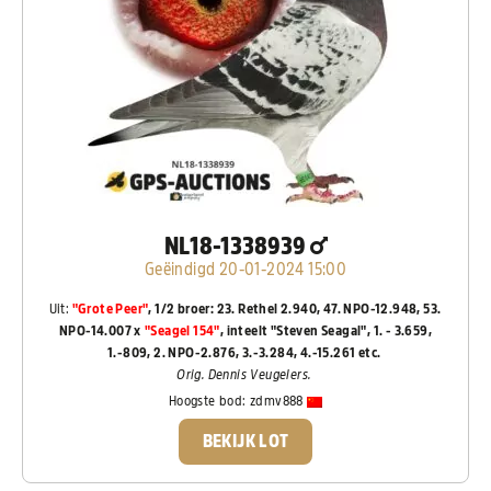
NL18-1338939
Geëindigd 20-01-2024 15:00
Uit:
"Grote Peer"
, 1/2 broer: 23. Rethel 2.940, 47. NPO-12.948, 53.
NPO-14.007 x
"Seagel 154"
, inteelt "Steven Seagal", 1. - 3.659,
1.-809, 2. NPO-2.876, 3.-3.284, 4.-15.261 etc.
Orig. Dennis Veugelers.
Hoogste bod:
zdmv888
BEKIJK LOT