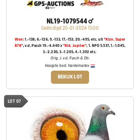
NL19-1079544
Geëindigd 20-01-2024 15:00
Won:
1.-138, 6.-126, 9.-133, 17.-153, 20.-495, etc. uit
"Klzn. Super
878"
, v.d. Pasch 19.-4.440 x
"Kld. Jupiter"
, 1. NPO 5.537, 1.-1.045,
3.-2.230, 3.-1.265, 4.-1.302 etc.
Orig. J. v.d. Pasch & Dtr.
Hoogste bod:
Hardemanbv
BEKIJK LOT
LOT 07