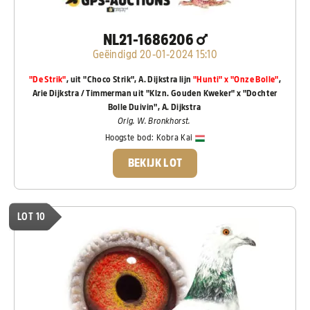
NL21-1686206
Geëindigd 20-01-2024 15:10
"De Strik"
, uit "Choco Strik", A. Dijkstra lijn
"Hunti" x "Onze Bolle"
,
Arie Dijkstra / Timmerman uit "Klzn. Gouden Kweker" x "Dochter
Bolle Duivin", A. Dijkstra
Orig. W. Bronkhorst.
Hoogste bod:
Kobra Kai
BEKIJK LOT
LOT 10