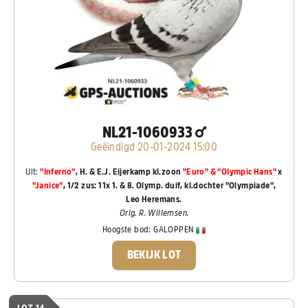
NL21-1060933
Geëindigd 20-01-2024 15:00
Uit:
"Inferno"
, H. & E.J. Eijerkamp kl.zoon
"Euro" & "Olympic Hans"
x
"Janice"
, 1/2 zus: 11x 1. & 8. Olymp. duif, kl.dochter "Olympiade",
Leo Heremans.
Orig. R. Willemsen.
Hoogste bod:
GALOPPEN
BEKIJK LOT