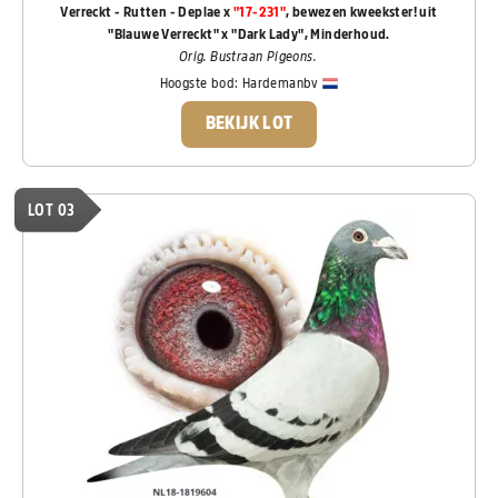
Verreckt - Rutten - Deplae x
"17-231"
, bewezen kweekster! uit
"Blauwe Verreckt" x "Dark Lady", Minderhoud.
Orig. Bustraan Pigeons.
Hoogste bod:
Hardemanbv
BEKIJK LOT
LOT 03