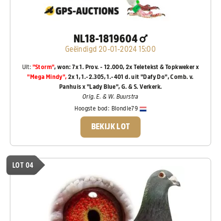
NL18-1819604
Geëindigd 20-01-2024 15:00
Uit:
"Storm"
, won: 7x 1. Prov. - 12.000, 2x Teletekst & Topkweker x
"Mega Mindy",
2x 1, 1.-2.305, 1.-401 d. uit "Dafy Do", Comb. v.
Panhuis x "Lady Blue", G. & S. Verkerk.
Orig. E. & W. Buurstra
Hoogste bod:
Blondie79
BEKIJK LOT
LOT 04