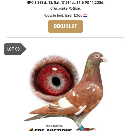
NPO 8.939d., 13. Nat. 17.544d., 34. NPO 14.228d.
Orig. Jouke Rottine.
Hoogste bod:
Badr 12665
BEKIJK LOT
LOT 09