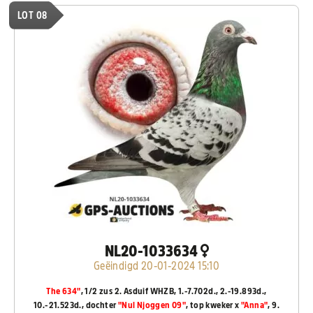
LOT 08
NL20-1033634
Geëindigd 20-01-2024 15:10
The 634"
, 1/2 zus 2. Asduif WHZB, 1.-7.702d., 2.-19.893d.,
10.-21.523d., dochter
"Nul Njoggen 09"
, top kweker x
"Anna"
, 9.