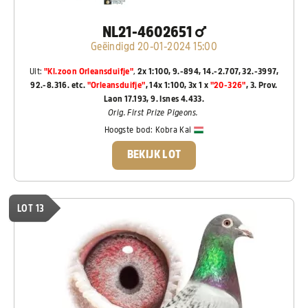
NL21-4602651
Geëindigd 20-01-2024 15:00
Uit:
"Kl.zoon Orleansduifje"
,
2x 1:100, 9.-894, 14.-2.707, 32.-3997,
92.-8.316. etc.
"Orleansduifje"
, 14x 1:100, 3x 1 x
"20-326"
, 3. Prov.
Laon 17.193, 9. Isnes 4.433.
Orig. First Prize Pigeons.
Hoogste bod:
Kobra Kai
BEKIJK LOT
LOT 13