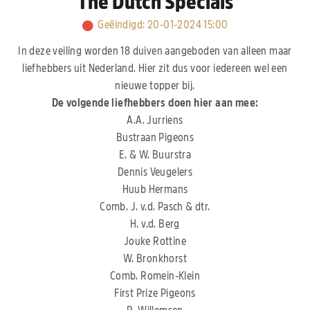
The Dutch Specials
Geëindigd
:
20-01-2024 15:00
In deze veiling worden 18 duiven aangeboden van alleen maar
liefhebbers uit Nederland. Hier zit dus voor iedereen wel een
nieuwe topper bij.
De volgende liefhebbers doen hier aan mee:
A.A. Jurriens
Bustraan Pigeons
E. & W. Buurstra
Dennis Veugelers
Huub Hermans
Comb. J. v.d. Pasch & dtr.
H. v.d. Berg
Jouke Rottine
W. Bronkhorst
Comb. Romein-Klein
First Prize Pigeons