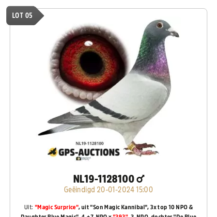
LOT 05
NL19-1128100
Geëindigd 20-01-2024 15:00
Uit:
"Magic Surprice"
, uit "Son Magic Kannibal", 3x top 10 NPO &
Daughter Blue Magic", 4.+7. NPO x
"393"
, 3. NPO, dochter "De Blue