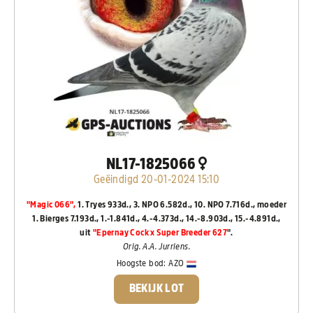
NL17-1825066
Geëindigd 20-01-2024 15:10
"Magic 066",
1. Tryes 933d., 3. NPO 6.582d., 10. NPO 7.716d., moeder
1. Bierges 7.193d., 1.-1.841d., 4.-4.373d., 14.-8.903d., 15.-4.891d.,
uit
"Epernay Cock x Super Breeder 627
".
Orig. A.A. Jurriens.
Hoogste bod:
AZO
BEKIJK LOT