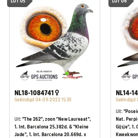
LOT 05
LOT 06
NL18-1084741
NL14-1
Geëindigd 04-09-2022 15:30
Geëindigd 
Uit:
"Poseid
Uit:
"The 262", zoon "New Laureaat",
Nat. Perpi
1. Int. Barcelona 25.382d. & "Kleine
Gijsje", 1.
Jade", 1. Int. Barcelona 20.669d. x
Kweekwon