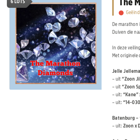
The 
6
LOTS
Geëind
De marathon i
Duiven die na
In deze veilin
Met originele 
Jelle Jellem
– uit
“Zoon Ji
– uit
“Zoon Sp
– uit:
“Kane” 
– uit:
“14-030
Batenburg –
– uit:
Zoon x 