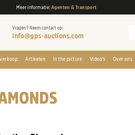
Meer informatie:
Agenten & Transport
Vragen? Neem contact op:
Zo
info@gps-auctions.com
verkoop
Artikelen
In the picture
Video’s
Over ons
IAMONDS