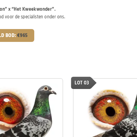
on” x “Het Kweekwonder”.
d voor de specialisten onder ons.
LD BOD:
€
965
LOT 03