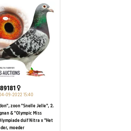
489181
04-09-2022 15:40
on", zoon "Snelle Jelle", 2.
gnan & "Olympic Miss
 Olympiade duif Nitra x "Het
der, moeder