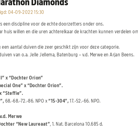
Marathon Diamonds
igd
:
04-09-2022 15:30
s een discipline voor de echte doorzetters onder ons.
ar huis willen en die uren achterelkaar de krachten kunnen verdelen om 
g een aantal duiven die zeer geschikt zijn voor deze categorie.
duiven van o.a. Jelle Jellema, Batenburg – v.d. Merwe en Arjan Beens.
a
ll” x “Dochter Orion”
ecial One” x “Dochter Orion”.
x “Steffie”.
”,
68.-68.-72.-86. NPO x
“15-304”,
17.-52.-66. NPO.
 v.d. Merwe
Dochter “New Laureaat”
, 1. Nat. Barcelona 10.685 d.