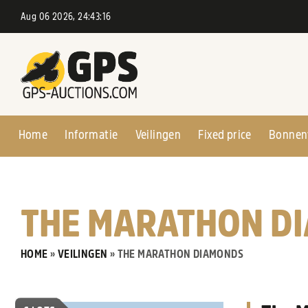
Aug 06 2026, 24:43:17
Home
Informatie
Veilingen
Fixed price
Bonnen
THE MARATHON D
HOME
»
VEILINGEN
»
THE MARATHON DIAMONDS