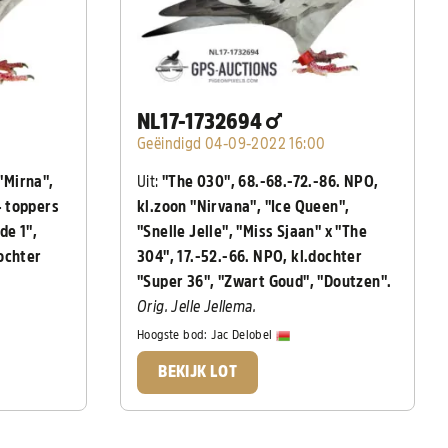
NL17-1732694
Geëindigd 04-09-2022 16:00
 "Mirna",
Uit:
"The 030", 68.-68.-72.-86. NPO,
4 toppers
kl.zoon "Nirvana", "Ice Queen",
de 1",
"Snelle Jelle", "Miss Sjaan" x "The
ochter
304", 17.-52.-66. NPO, kl.dochter
"Super 36", "Zwart Goud", "Doutzen".
Orig. Jelle Jellema.
Hoogste bod:
Jac Delobel
BEKIJK LOT