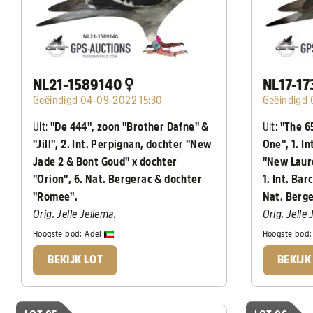
NL21-1589140
NL17-1
Geëindigd 04-09-2022 15:30
Geëindigd 
Uit:
"De 444", zoon "Brother Dafne" &
Uit:
"The 6
"Jill", 2. Int. Perpignan, dochter "New
One", 1. I
Jade 2 & Bont Goud" x dochter
"New Laure
"Orion", 6. Nat. Bergerac & dochter
1. Int. Bar
"Romee".
Nat. Berge
Orig. Jelle Jellema.
Orig. Jelle 
Hoogste bod:
Adel
Hoogste bod
BEKIJK LOT
BEKIJK