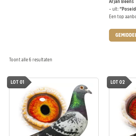
Arjan Beens
– uit:
“Poseid
Een top aanbo
GEMIDDE
Toont alle 6 resultaten
LOT 01
LOT 02