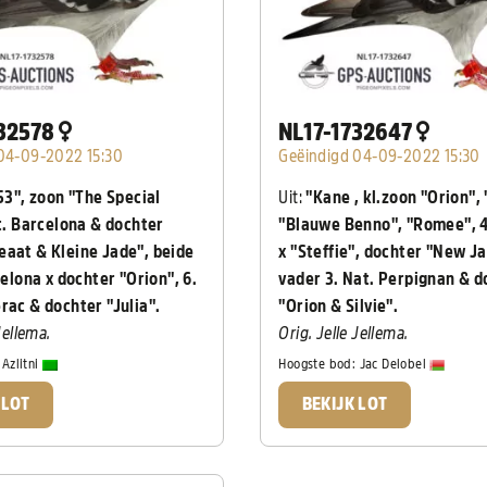
732578
NL17-1732647
04-09-2022 15:30
Geëindigd 04-09-2022 15:30
53", zoon "The Special
Uit:
"Kane , kl.zoon "Orion",
nt. Barcelona & dochter
"Blauwe Benno", "Romee", 
aat & Kleine Jade", beide
x "Steffie", dochter "New Ja
celona x dochter "Orion", 6.
vader 3. Nat. Perpignan & d
rac & dochter "Julia".
"Orion & Silvie".
Jellema.
Orig. Jelle Jellema.
:
Azlitni
Hoogste bod:
Jac Delobel
 LOT
BEKIJK LOT