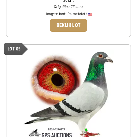
Zora".
Orig. Gino Clicque.
Hoogste bod:
Palmetoloft
BEKIJK LOT
LOT 05