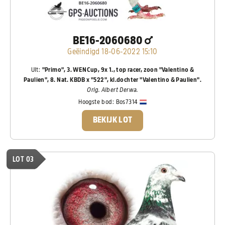
BE16-2060680
Geëindigd 18-06-2022 15:10
UIt:
"Primo", 3. WENCup, 9x 1., top racer, zoon "Valentino &
Paulien", 8. Nat. KBDB x "522", kl.dochter "Valentino & Paulien".
Orig. Albert Derwa.
Hoogste bod:
Bos7314
BEKIJK LOT
LOT 03