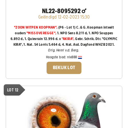
NL22-8095292
Geëindigd 12-02-2023 15:30
"ZOON WITPEN KOOPMAN",
(P6 - Lot 1) C. & G. Koopman inteelt
ouders
"MISS OVEREGGE",
1. NPO Sens 8.211 d, 1. NPO Souppes
6.892 d, 1. Quievrain 12.996 d. x
"AKIRA",
Gebr. Schrik. Dtr. "OLYMPIC
KIRA", 1. Nat. S4 Lorris 5.464 d, 4. Nat. Asd. Dagfond WHZB 2021.
Orig. Henri v.d. Berg.
Hoogste bod:
nlx888
BEKIJK LOT
LOT 12