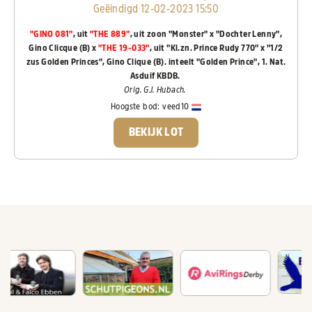
Geëindigd 12-02-2023 15:50
"GINO 081"
, uit
"THE 889"
, uit zoon "Monster" x "Dochter Lenny",
Gino Clicque (B) x
"THE 19-033"
, uit "Kl.zn. Prince Rudy 770" x "1/2
zus Golden Princes", Gino Clique (B). inteelt "Golden Prince", 1. Nat.
Asduif KBDB.
Orig. GJ. Hubach.
Hoogste bod:
veed10
BEKIJK LOT