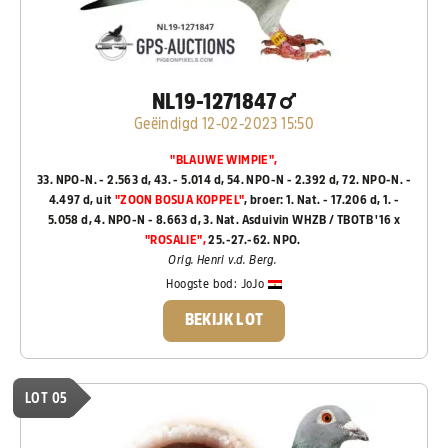
NL19-1271847
Geëindigd 12-02-2023 15:50
"BLAUWE WIMPIE",
33. NPO-N. - 2.563 d, 43. - 5.014 d, 54. NPO-N - 2.392 d, 72. NPO-N. -
4.497 d, uit
"ZOON BOSUA KOPPEL"
, broer: 1. Nat. - 17.206 d, 1. -
5.058 d, 4. NPO-N - 8.663 d, 3. Nat. Asduivin WHZB / TBOTB '16 x
"ROSALIE",
25.-27.-62. NPO.
Orig. Henri v.d. Berg.
Hoogste bod:
JoJo
BEKIJK LOT
LOT 05