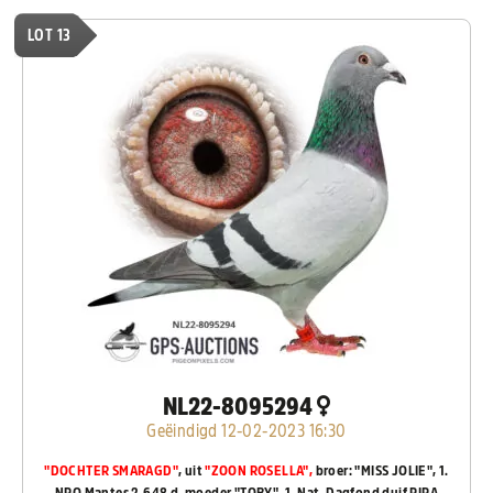
LOT 13
NL22-8095294
Geëindigd 12-02-2023 16:30
"DOCHTER SMARAGD"
, uit
"ZOON ROSELLA",
broer: "MISS JOLIE", 1.
NPO Mantes 2.648 d, moeder "TOBY", 1. Nat. Dagfond duif PIPA