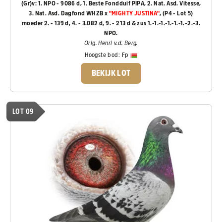
(Gr)v: 1. NPO - 9086 d, 1. Beste Fondduif PIPA, 2. Nat. Asd. Vitesse,
3. Nat. Asd. Dagfond WHZB x
"MIGHTY JUSTINA"
,
(P4 - Lot 5)
moeder 2. - 139 d, 4. - 3.082 d, 9. - 213 d & zus 1.-1.-1.-1.-1.-1.-2.-3.
NPO.
Orig. Henri v.d. Berg.
Hoogste bod:
Fp
BEKIJK LOT
LOT 09