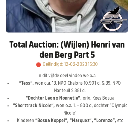
Total Auction: (Wijlen) Henri van
den Berg Part 5
Geëindigd
:
12-02-2023 15:30
In dit vijfde deel vinden we o.a.
“Tess”,
won o.a. 13. NPO Chalons 10.901 d, & 39. NPO
Nanteuil 2.881 d.
“Dochter Leon x Nonnetje”,
orig. Kees Bosua
“Shorttrack Nicole”,
won o.a. 1. – 800 d, dochter “Olympic
Nicole”
Kinderen
“Bosua Koppel”, “Marquez”, “Lorenzo”,
etc