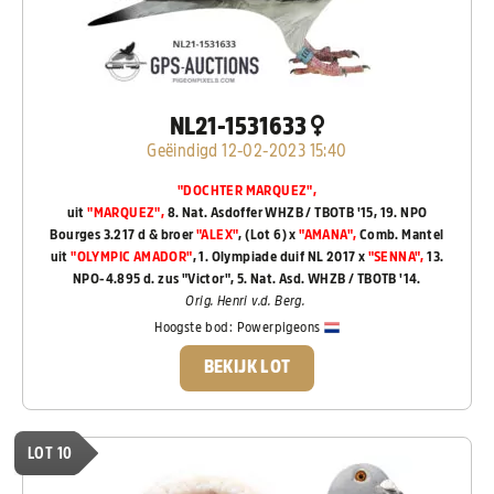
NL21-1531633
Geëindigd 12-02-2023 15:40
"DOCHTER MARQUEZ",
uit
"MARQUEZ",
8. Nat. Asdoffer WHZB / TBOTB '15, 19. NPO
Bourges 3.217 d & broer
"ALEX"
, (Lot 6) x
"AMANA",
Comb. Mantel
uit
"OLYMPIC AMADOR"
, 1. Olympiade duif NL 2017 x
"SENNA",
13.
NPO-4.895 d. zus "Victor", 5. Nat. Asd. WHZB / TBOTB '14.
Orig. Henri v.d. Berg.
Hoogste bod:
Powerpigeons
BEKIJK LOT
LOT 10