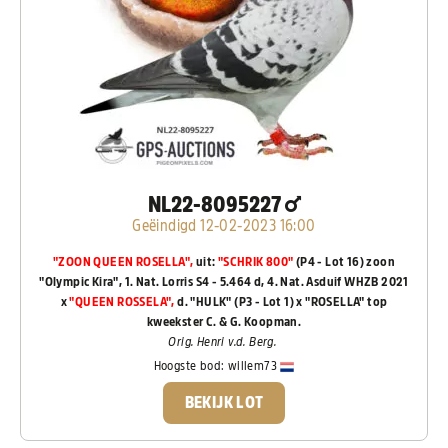
NL22-8095227
Geëindigd 12-02-2023 16:00
"ZOON
QUEEN ROSELLA",
uit:
"SCHRIK 800"
(P4 - Lot 16) zoon
"Olympic Kira", 1. Nat. Lorris S4 - 5.464 d, 4. Nat. Asduif WHZB 2021
x
"QUEEN ROSSELA",
d. "HULK" (P3 - Lot 1)
x "ROSELLA" top
kweekster C. & G. Koopman.
Orig. Henri v.d. Berg.
Hoogste bod:
willem73
BEKIJK LOT