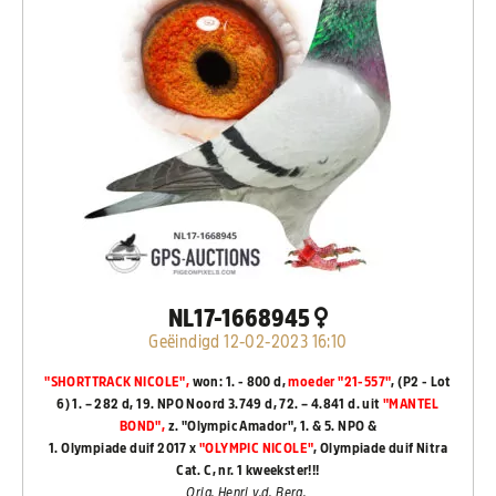
NL17-1668945
Geëindigd 12-02-2023 16:10
"SHORTTRACK NICOLE",
won: 1. - 800 d,
moeder "21-557"
, (P2 - Lot
6) 1. – 282 d, 19. NPO Noord 3.749 d, 72. – 4.841 d. uit
"MANTEL
BOND",
z. "Olympic Amador", 1. & 5. NPO &
1. Olympiade duif 2017 x
"OLYMPIC NICOLE"
, Olympiade duif Nitra
Cat. C, nr. 1 kweekster!!!
Orig. Henri v.d. Berg.