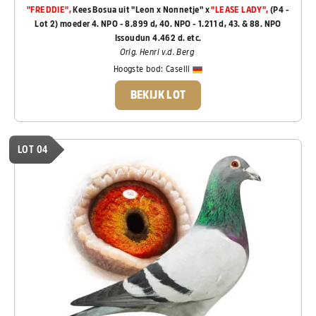
"FREDDIE",
Kees Bosua uit "Leon x Nonnetje" x
"LEASE LADY",
(P4 -
Lot 2) moeder 4. NPO - 8.899 d, 40. NPO - 1.211 d, 43. & 88. NPO
Issoudun 4.462 d. etc.
Orig. Henri v.d. Berg
Hoogste bod:
Caselli
BEKIJK LOT
LOT 04