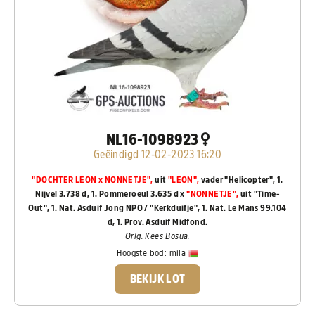
NL16-1098923
Geëindigd 12-02-2023 16:20
"DOCHTER LEON x NONNETJE",
uit
"LEON",
vader "Helicopter", 1.
Nijvel 3.738 d, 1. Pommeroeul 3.635 d x
"NONNETJE",
uit "Time-
Out", 1. Nat. Asduif Jong NPO / "Kerkduifje", 1. Nat. Le Mans 99.104
d, 1. Prov. Asduif Midfond.
Orig. Kees Bosua.
Hoogste bod:
mila
BEKIJK LOT