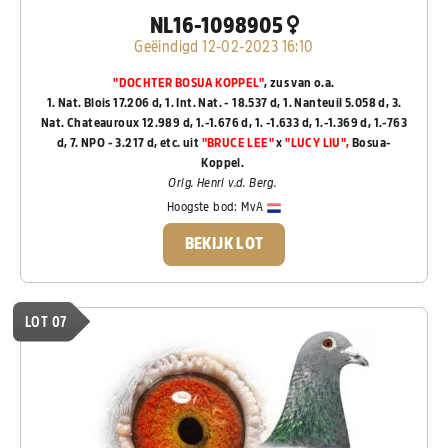
NL16-1098905
Geëindigd 12-02-2023 16:10
"DOCHTER BOSUA KOPPEL"
, zus van o.a.
1. Nat. Blois 17.206 d, 1. Int. Nat. - 18.537 d, 1. Nanteuil 5.058 d, 3.
Nat. Chateauroux 12.989 d, 1.-1.676 d, 1. -1.633 d, 1.-1.369 d, 1.-763
d, 7. NPO - 3.217 d, etc.
uit
"BRUCE LEE"
x
"LUCY LIU",
Bosua-
Koppel.
Orig. Henri v.d. Berg.
Hoogste bod:
MvA
BEKIJK LOT
LOT 07