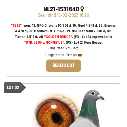
NL21-1531640
Geëindigd 12-02-2023 16:20
"TESS",
won: 13. NPO Chalons 10.901 d, 16. Geel 4.841 d, 32. Bierges
4.478 d, 38. Morlincourt 3.756 d, 39. NPO Nanteuil 2.881 d, 82.
Tienen 4.513 d. uit
"GOLDEN BRUCE",
(P3 - Lot 3) topkweker! x
"DTR. LEON x NONNETJE",
(P5 - Lot 2) Kees Bosua.
Orig. Henri v.d. Berg
Hoogste bod:
Tempo
BEKIJK LOT
LOT 02