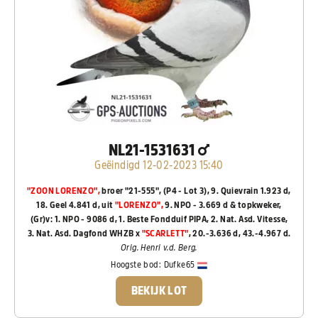
NL21-1531631
Geëindigd 12-02-2023 15:40
"ZOON LORENZO",
broer "21-555", (P4 - Lot 3), 9. Quievrain 1.923 d,
18. Geel 4.841 d, uit
"LORENZO",
9. NPO - 3.669 d & topkweker,
(Gr)v: 1. NPO - 9086 d, 1. Beste Fondduif PIPA, 2. Nat. Asd. Vitesse,
3. Nat. Asd. Dagfond WHZB x
"SCARLETT"
, 20.-3.636 d, 43.-4.967 d.
Orig. Henri v.d. Berg.
Hoogste bod:
Dufke65
BEKIJK LOT