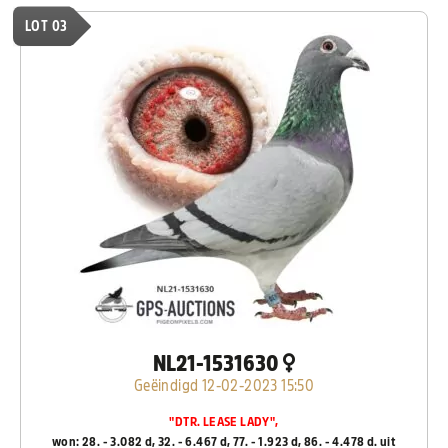
LOT 03
NL21-1531630
Geëindigd 12-02-2023 15:50
"DTR. LEASE LADY",
won: 28. - 3.082 d, 32. - 6.467 d, 77. - 1.923 d, 86. - 4.478 d. uit