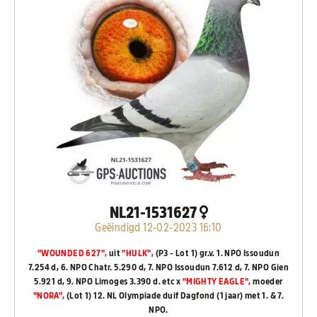
NL21-1531627
Geëindigd 12-02-2023 16:10
"WOUNDED 627",
uit
"HULK",
(P3 - Lot 1) gr.v. 1. NPO Issoudun
7.254 d, 6. NPO Chatr. 5.290 d, 7. NPO Issoudun 7.612 d, 7. NPO Gien
5.921 d, 9. NPO Limoges 3.390 d. etc x
"MIGHTY EAGLE",
moeder
"NORA",
(Lot 1) 12. NL Olympiade duif Dagfond (1 jaar) met 1. & 7.
NPO.