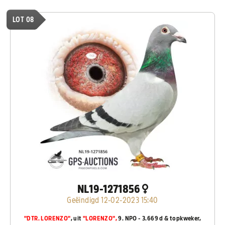
LOT 08
NL19-1271856
Geëindigd 12-02-2023 15:40
"DTR. LORENZO"
, uit
"LORENZO",
9. NPO - 3.669 d & topkweker,