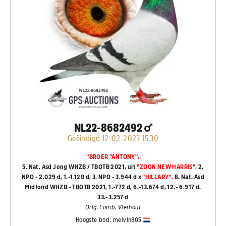
NL22-8682492
Geëindigd 12-02-2023 15:30
"BROER "ANTONY",
5. Nat. Asd Jong WHZB / TBOTB 2021, uit
"ZOON NEW HARRIS",
2.
NPO - 2.029 d, 1.-1.120 d, 3. NPO - 3.944 d x
"HILLARY",
8. Nat. Asd
Midfond WHZB - TBOTB 2021, 1.-772 d, 6.-13.674 d, 12.- 6.917 d.
33.-3.257 d
Orig. Comb. Vierhout
Hoogste bod:
melvin805