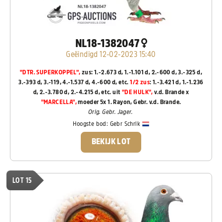
NL18-1382047
Geëindigd 12-02-2023 15:40
"DTR. SUPERKOPPEL",
zus: 1.-2.673 d, 1.-1.101 d, 2.-600 d, 3.-325 d,
3.-393 d, 3.-119, 4.-1.537 d, 4.-600 d, etc.
1/2 zus
: 1.-3.421 d, 1.-1.236
d, 2.-3.780 d, 2.-4.215 d, etc.
uit
"DE HULK",
v.d. Brande x
"MARCELLA",
moeder 5x 1. Rayon, Gebr. v.d. Brande.
Orig. Gebr. Jager.
Hoogste bod:
Gebr Schrik
BEKIJK LOT
LOT 15