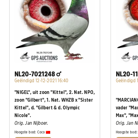
NL20-7021248
NL20-1
Geëindigd 12-12-2021 16:40
Geëindigd 
"NIGEL", uit zoon "Kittel", 2. Nat. NPO,
zoon "Gilbert", 1. Nat. WHZB x "Sister
"MARCIANO
Kittel", d. "Gilbert & d. Olympic
vader "Max
Nicole".
Max", "Ma
Orig. Jan Nijboer.
Orig. Jan N
Hoogste bod:
Coco
Hoogste bod