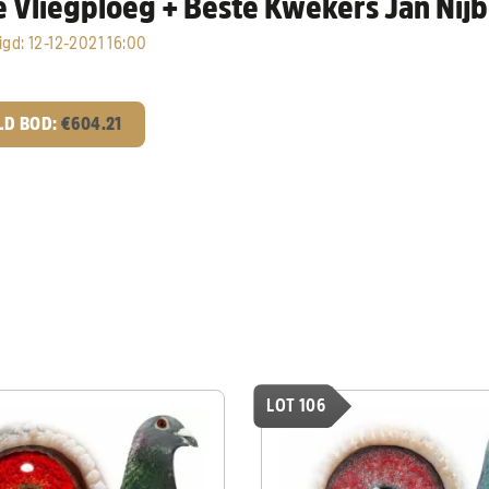
e Vliegploeg + Beste Kwekers Jan Nijb
igd
:
12-12-2021 16:00
LD BOD:
€
604.21
LOT 106