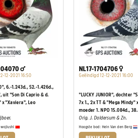
004070
NL17-1704706
12-12-2021 16:50
Geëindigd 12-12-2021 16:00
", 6.-1.243d., 52.-1.426d.,
, uit "Son Di Caprio & d.
"LUCKY JUNIOR", dochter "S
x "Xaviera", Leo
7x 1., 2x TT & "Mega Mindy" 
.
moeder 1. NPO 15.084d., 38.
ijboer.
Orig. J. Doldersum & Zn.
:
wojiushi
Hoogste bod:
Hein Van den Berg