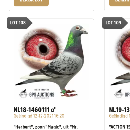
BEKIJK LOT
BEKIJK
LOT 108
LOT 109
NL18-1460111
NL19-1
Geëindigd 12-12-2021 16:20
Geëindigd 
"Herbert", zoon "Magic", uit "Mr.
"ACTION 15