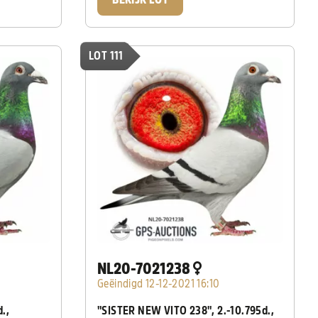
BEKIJK LOT
LOT 111
NL20-7021238
Geëindigd 12-12-2021 16:10
.,
"SISTER NEW VITO 238", 2.-10.795d.,