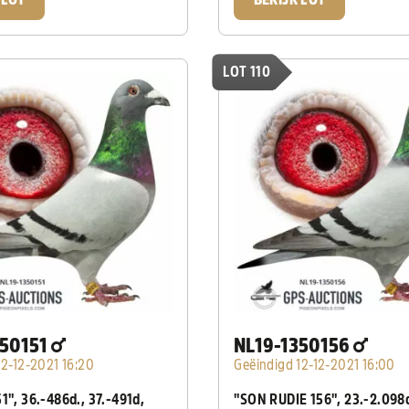
 LOT
BEKIJK LOT
LOT 110
350151
NL19-1350156
12-12-2021 16:20
Geëindigd 12-12-2021 16:00
1", 36.-486d., 37.-491d,
"SON RUDIE 156", 23.-2.098d