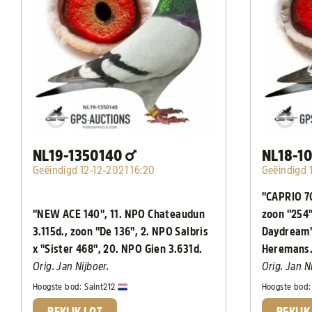
NL19-1350140
NL18-1
Geëindigd 12-12-2021 16:20
Geëindigd 
"CAPRIO 70
"NEW ACE 140", 11. NPO Chateaudun
zoon "254"
3.115d., zoon "De 136", 2. NPO Salbris
Daydream" 
x "Sister 468", 20. NPO Gien 3.631d.
Heremans
Orig. Jan Nijboer.
Orig. Jan N
Hoogste bod:
Saint212
Hoogste bod