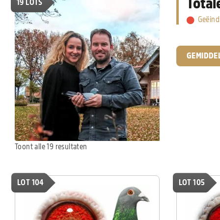
Total
19
LOTS
Geëind
GEMIDDE
Toont alle 19 resultaten
LOT 104
LOT 105