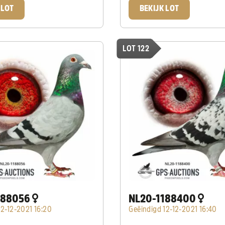
 LOT
BEKIJK LOT
LOT 122
188056
NL20-1188400
12-12-2021 16:20
Geëindigd 12-12-2021 16:40