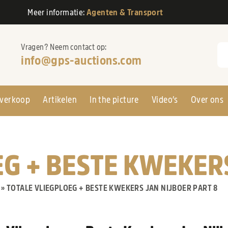
Meer informatie:
Agenten & Transport
Vragen? Neem contact op:
Zo
info@gps-auctions.com
verkoop
Artikelen
In the picture
Video’s
Over ons
EG + BESTE KWEKER
»
TOTALE VLIEGPLOEG + BESTE KWEKERS JAN NIJBOER PART 8