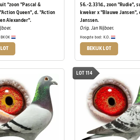
 uit "zoon "Pascal &
56.-2.331d., zoon "Rudie", s
 "Action Queen", d. "Action
kweker x "Blauwe Jansen", d
en Alexander".
Janssen.
ijboer.
Orig. Jan Nijboer.
:
BKOK
Hoogste bod:
K.O.
 LOT
BEKIJK LOT
LOT 114