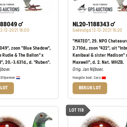
188049
NL20-1188343
12-12-2021 16:00
Geëindigd 12-12-2021 16:20
"MATEO", 29. NPO Chateaur
49", zoon "Blue Shadow",
2.710d., zoon "422", uit "Inb
e Rudie & The Ballon" x
Kanibaal & sister Madison" 
8", 20.-3.631d., d. "Ruben".
Maxwell", d. 2. Nat. WHZB.
ijboer.
Orig. Jan Nijboer.
:
Elfpenner
Hoogste bod:
Coco
 LOT
BEKIJK LOT
LOT 118