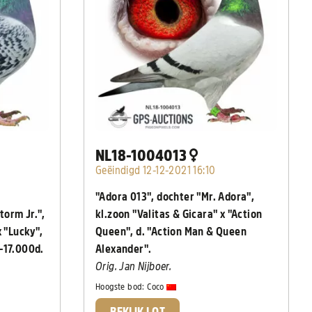
NL18-1004013
Geëindigd 12-12-2021 16:10
"Adora 013", dochter "Mr. Adora",
torm Jr.",
kl.zoon "Valitas & Gicara" x "Action
x "Lucky",
Queen", d. "Action Man & Queen
-17.000d.
Alexander".
Orig. Jan Nijboer.
Hoogste bod:
Coco