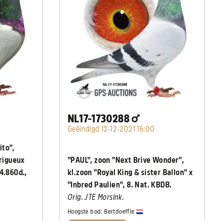
NL17-1730288
Geëindigd 12-12-2021 16:00
ito",
erigueux
"PAUL", zoon "Next Brive Wonder",
24.860d.,
kl.zoon "Royal King & sister Ballon" x
"Inbred Paulien", 8. Nat. KBDB.
Orig. JTE Morsink.
Hoogste bod:
Bertdoeffie