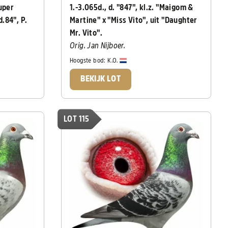
uper
1.-3.065d., d. "847", kl.z. "Maigom &
.84", P.
Martine" x "Miss Vito", uit "Daughter
Mr. Vito".
Orig. Jan Nijboer.
Hoogste bod:
K.O.
BEKIJK LOT
LOT 115