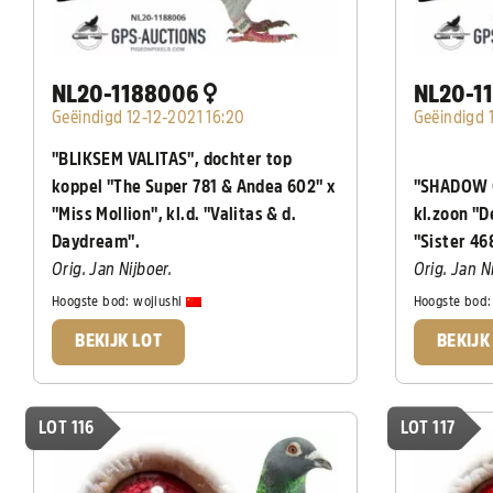
NL20-1188006
NL20-1
Geëindigd 12-12-2021 16:20
Geëindigd 
"BLIKSEM VALITAS", dochter top
koppel "The Super 781 & Andea 602" x
"SHADOW 0
"Miss Mollion", kl.d. "Valitas & d.
kl.zoon "D
Daydream".
"Sister 46
Orig. Jan Nijboer.
Orig. Jan N
Hoogste bod:
wojiushi
Hoogste bod
BEKIJK LOT
BEKIJK
LOT 116
LOT 117