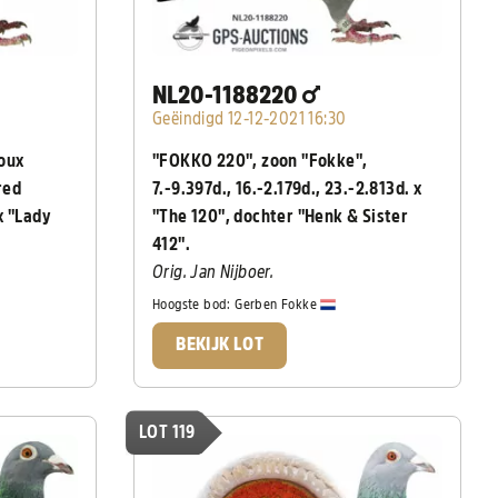
NL20-1188220
Geëindigd 12-12-2021 16:30
oux
"FOKKO 220", zoon "Fokke",
red
7.-9.397d., 16.-2.179d., 23.-2.813d. x
x "Lady
"The 120", dochter "Henk & Sister
412".
Orig. Jan Nijboer.
Hoogste bod:
Gerben Fokke
BEKIJK LOT
LOT 119