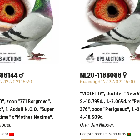
188144
NL20-1188088
12-12-2021 16:20
Geëindigd 12-12-2021 16:00
"VIOLETTA", dochter "New V
", zoon "371 Borgreve",
2.-10.795d., 1.-3.065d. x "P
", 1. Asduif N.O.O. "Super
376", zoon "Perigueux", 1.-
xima" x "Mother Maxima".
4.-18.509d.
ijboer.
Orig. Jan Nijboer.
:
Coco
Hoogste bod:
PetsandBirds